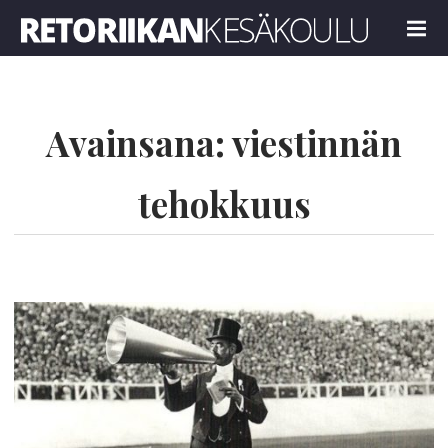
Retoriikan kesäkoulu 2021
MENU
Avainsana:
viestinnän
tehokkuus