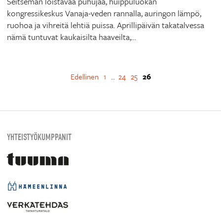
Seitsemän loistavaa puhujaa, huippuluokan
kongressikeskus Vanaja-veden rannalla, auringon lämpö,
ruohoa ja vihreitä lehtiä puissa. Aprillipäivän takatalvessa
nämä tuntuvat kaukaisilta haaveilta,…
Edellinen
1
24
25
26
…
YHTEISTYÖKUMPPANIT