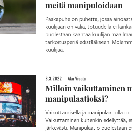
meitä manipuloidaan
Paskapuhe on puhetta, jossa ainoast
kuulijaan on väliä, totuudella ei lai
puolestaan kääntää kuulijan maailman
tarkoitusperiä edistääkseen. Molemm
kuulijaa.
8.3.2022
Aku Visala
Milloin vaikuttaminen 
manipulaatioksi?
Vaikuttamisella ja manipulaatiolla on y
Vaikuttaminen kuitenkin edellyttää, e
järkevästi. Manipulaatio puolestaan p