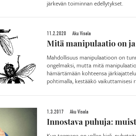
järkevän toiminnan edellytykset.
11.2.2020
Aku Visala
Mitä manipulaatio on ja 
Mahdollisuus manipulaatioon on tun
ongelmaksi, mutta mitä manipulaatio 
hämärtämään kohteensa järkiajattelu
pohtimalla, kestääkö vaikuttamisesi r
1.3.2017
Aku Visala
Innostava puhuja: muist
Kun teemana on vallan kieli, puhetai