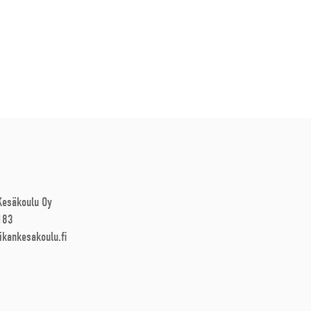
 Kesäkoulu Oy
183
ikankesakoulu.fi