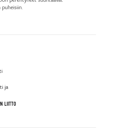
 puheisiin.
ti
i ja
N LIITTO