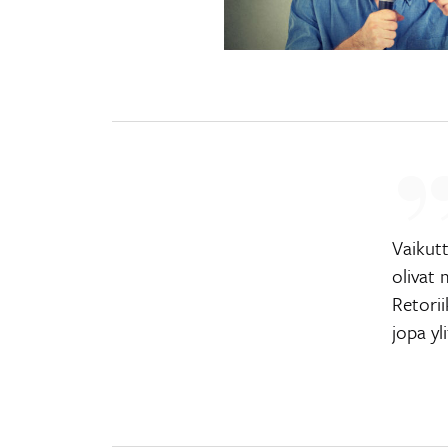
Vaikut
olivat 
Retorii
jopa yl