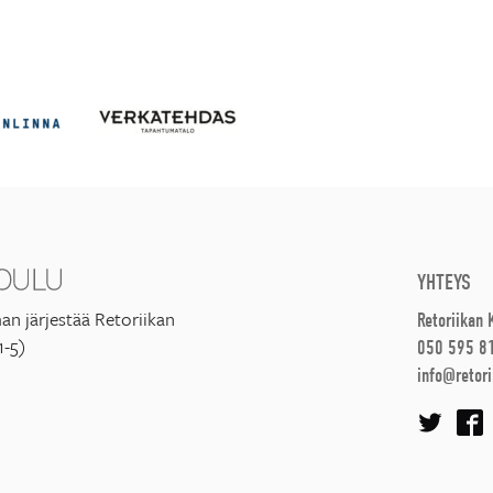
YHTEYS
an järjestää Retoriikan
Retoriikan
1-5)
050 595 8
info@retori