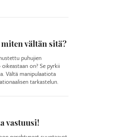
miten vältän sitä?
nustettu puhujien
oikeastaan on? Se pyrkii
a. Vältä manipulaatiota
ationaalisen tarkastelun.
a vastuusi!
toon perehtyneet suuntaavat