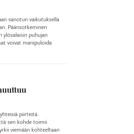
aan sanotun vaikutuksella
nkaan. Päänsotkeminen
 ylösalaisin puhujan
at voivat manipuloida
muuttuu
hteisiä piirteitä.
ttä sen kohde toimii
yrkii viemään kohteeltaan