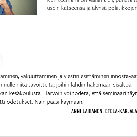
usein katseensa ja älynsä poliitikkojen
taminen, vakuuttaminen ja viestin esittäminen innostavas
minulle niitä tavoitteita, joihin lähdin hakemaan sisältöä
kan kesäkoulusta. Harvoin voi todeta, että seminaari täytt
itti odotukset. Näin pääsi käymään.
ANNI LAIHANEN, ETELÄ-KARJALA