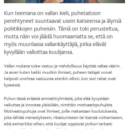
Kun teemana on vallan kieli, puhetaitoon
perehtyneet suuntaavat usein katseensa ja älynsä
poliitikkojen puheisiin. Tämä on toki perusteltua,
mutta näin voi jäädä huomaamatta se, että on
myös muunlaisia vallankäyttäjiä, jotka elävät
kyvyllään valloittaa kuulijansa.
Vallan mukana tulee vastuu ja mahdollisuus käyttää valtaa väärin.
Ja aivan kuten kaikki muutkin ihmiset, puheen taitajat voivat
helposti unohtaa vastuunsa etenkin silloin, kun isot rahat ovat
kyseessä.
Puhun tässä eräästä ammattiryhmästä, joka elää kyvystään
vaikuttaa ja innostaa yleisöään, nimittäin
motivaatiopuhujista
.
Motivaatiopuhujia ovat ihmiset, joille maksetaan koulutuksesta,
joka tähtää menestykseen, rikastumiseen tai itsensä voittamiseen,
eikä esimerkiksi siihen, että kuulijat oppisivat jonkun tarkasti