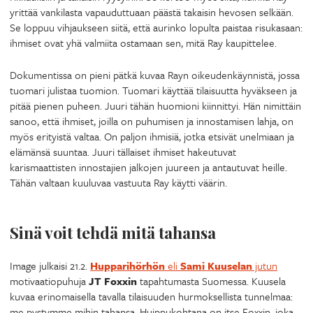
yrittää vankilasta vapauduttuaan päästä takaisin hevosen selkään.
Se loppuu vihjaukseen siitä, että aurinko lopulta paistaa risukasaan:
ihmiset ovat yhä valmiita ostamaan sen, mitä Ray kaupittelee.
Dokumentissa on pieni pätkä kuvaa Rayn oikeudenkäynnistä, jossa
tuomari julistaa tuomion. Tuomari käyttää tilaisuutta hyväkseen ja
pitää pienen puheen. Juuri tähän huomioni kiinnittyi. Hän nimittäin
sanoo, että ihmiset, joilla on puhumisen ja innostamisen lahja, on
myös erityistä valtaa. On paljon ihmisiä, jotka etsivät unelmiaan ja
elämänsä suuntaa. Juuri tällaiset ihmiset hakeutuvat
karismaattisten innostajien jalkojen juureen ja antautuvat heille.
Tähän valtaan kuuluvaa vastuuta Ray käytti väärin.
Sinä voit tehdä mitä tahansa
Image julkaisi 21.2.
Hupparihörhön
eli
Sami Kuuselan
jutun
motivaatiopuhuja
JT Foxxin
tapahtumasta Suomessa. Kuusela
kuvaa erinomaisella tavalla tilaisuuden hurmoksellista tunnelmaa:
me pystymme mihin tahansa. Huippukohtana on itse Foxxin, joka