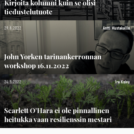
Kirjoita kolumni kuin se olisi
tiedustelutuote
29.8.2022
Antti Mustakallio
John Yorken tarinankerronnan
workshop 16.11.2022
24.5.2022
Ira Koivu
Scarlett O’Hara ei ole pinnallinen
heitukka vaan resilienssin mestari