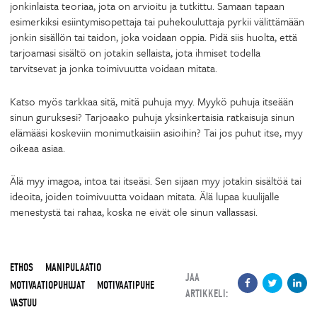
jonkinlaista teoriaa, jota on arvioitu ja tutkittu. Samaan tapaan
esimerkiksi esiintymisopettaja tai puhekouluttaja pyrkii välittämään
jonkin sisällön tai taidon, joka voidaan oppia. Pidä siis huolta, että
tarjoamasi sisältö on jotakin sellaista, jota ihmiset todella
tarvitsevat ja jonka toimivuutta voidaan mitata.
Katso myös tarkkaa sitä, mitä puhuja myy. Myykö puhuja itseään
sinun guruksesi? Tarjoaako puhuja yksinkertaisia ratkaisuja sinun
elämääsi koskeviin monimutkaisiin asioihin? Tai jos puhut itse, myy
oikeaa asiaa.
Älä myy imagoa, intoa tai itseäsi. Sen sijaan myy jotakin sisältöä tai
ideoita, joiden toimivuutta voidaan mitata. Älä lupaa kuulijalle
menestystä tai rahaa, koska ne eivät ole sinun vallassasi.
ETHOS
MANIPULAATIO
JAA
MOTIVAATIOPUHUJAT
MOTIVAATIPUHE
ARTIKKELI:
VASTUU