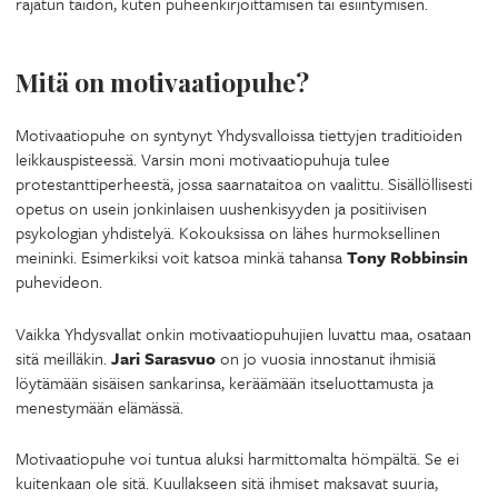
rajatun taidon, kuten puheenkirjoittamisen tai esiintymisen.
Mitä on motivaatiopuhe?
Motivaatiopuhe on syntynyt Yhdysvalloissa tiettyjen traditioiden
leikkauspisteessä. Varsin moni motivaatiopuhuja tulee
protestanttiperheestä, jossa saarnataitoa on vaalittu. Sisällöllisesti
opetus on usein jonkinlaisen uushenkisyyden ja positiivisen
psykologian yhdistelyä. Kokouksissa on lähes hurmoksellinen
meininki. Esimerkiksi voit katsoa minkä tahansa
Tony Robbinsin
puhevideon.
Vaikka Yhdysvallat onkin motivaatiopuhujien luvattu maa, osataan
sitä meilläkin.
Jari Sarasvuo
on jo vuosia innostanut ihmisiä
löytämään sisäisen sankarinsa, keräämään itseluottamusta ja
menestymään elämässä.
Motivaatiopuhe voi tuntua aluksi harmittomalta hömpältä. Se ei
kuitenkaan ole sitä. Kuullakseen sitä ihmiset maksavat suuria,