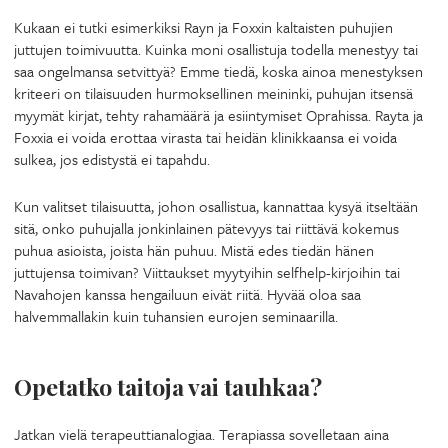
Kukaan ei tutki esimerkiksi Rayn ja Foxxin kaltaisten puhujien
juttujen toimivuutta. Kuinka moni osallistuja todella menestyy tai
saa ongelmansa setvittyä? Emme tiedä, koska ainoa menestyksen
kriteeri on tilaisuuden hurmoksellinen meininki, puhujan itsensä
myymät kirjat, tehty rahamäärä ja esiintymiset Oprahissa. Rayta ja
Foxxia ei voida erottaa virasta tai heidän klinikkaansa ei voida
sulkea, jos edistystä ei tapahdu.
Kun valitset tilaisuutta, johon osallistua, kannattaa kysyä itseltään
sitä, onko puhujalla jonkinlainen pätevyys tai riittävä kokemus
puhua asioista, joista hän puhuu. Mistä edes tiedän hänen
juttujensa toimivan? Viittaukset myytyihin selfhelp-kirjoihin tai
Navahojen kanssa hengailuun eivät riitä. Hyvää oloa saa
halvemmallakin kuin tuhansien eurojen seminaarilla.
Opetatko taitoja vai tauhkaa?
Jatkan vielä terapeuttianalogiaa. Terapiassa sovelletaan aina