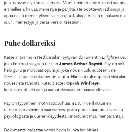
joskus aivan älyttömiä, summia. Moni ihminen etsii oikeasti suuntaa
elämälleen, haluaa menestyä ja pärjätä. He odottavat ratkaisuja ja
apua näiltä menestyksen saarnaajilta. Kukapa meistä ei haluaisi olla
suuri, menestyjä ja paras versio itsestään?
Puhe dollareiksi
Katselin taannoin Netflixistäkin löytyvän dokumentin
Enlighten Us
,
joka kertoo traagisen tarinan
James Arthur Raystä
. Ray on self-
help guru ja motivaatiopuhuja, joka nousi kuuluisuuteen
The
Secret
-kirjan ja dokumentin kautta. Hänestä tuli nopeasti yksi alan
nousevista tähdistä: kutsuja sateli
Oprah Winfreyn
keskusteluohjelmaan ja aamutelevisioiden haastateltavaksi.
Ray on tyypillinen motivaatiopuhuja: isä tulikivenkatkuinen
ultrakonservatiivinen saarnamies, poika puolestaan positiivisesta
psykologiasta ja uushenkisyydestä innostunut maailmanparantaja.
Dokumentti paljastaa varsin hyvin kuinka iso bisnes