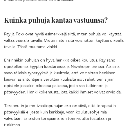
Kuinka puhuja kantaa vastuunsa?
Ray ja Foxx ovat hyviä esimerkkejä siitä, miten puhuja voi käyttää
valtaa väärällä tavalla. Mietin miten sitä voisi sitten käyttää oikealla
tavalla. Tässä muutama vinkki.
Ensinnäkin puhujan on hyvä hankkia oikea koulutus. Ray sanoi
opiskelleensa Egyptin luostareissa ja Navahojen parissa. Älä sinä
sano tällaisia typeryyksiä ja kuvittele, että voit sitten henkisen
kasvun asiantuntijana verottaa kuulijalta isot rahat. Sen sijaan
opiskele jossakin oikeassa paikassa, josta saa tutkinnon ja
pätevyyden. Hanki kokemusta, jota kaikki ihmiset voivat arvioida.
Terapeutin ja motivaatiopuhujan ero on siinä, että terapeutin
pätevyyksiä ei jaeta kuin karkkeja, vaan koulutusohjelmia
valvotaan. Erilaisten terapiamallien toimivuutta testataan ja
tutkitaan.