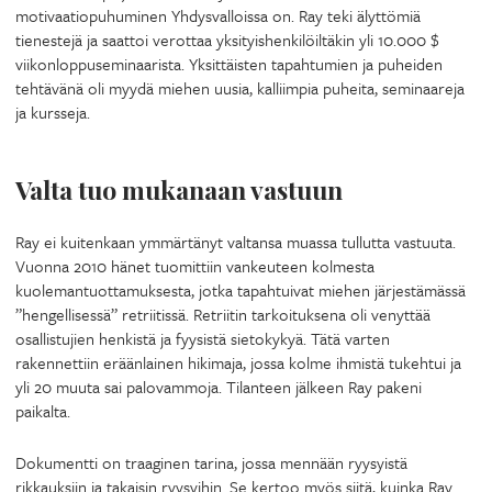
motivaatiopuhuminen Yhdysvalloissa on. Ray teki älyttömiä
tienestejä ja saattoi verottaa yksityishenkilöiltäkin yli 10.000 $
viikonloppuseminaarista. Yksittäisten tapahtumien ja puheiden
tehtävänä oli myydä miehen uusia, kalliimpia puheita, seminaareja
ja kursseja.
Valta tuo mukanaan vastuun
Ray ei kuitenkaan ymmärtänyt valtansa muassa tullutta vastuuta.
Vuonna 2010 hänet tuomittiin vankeuteen kolmesta
kuolemantuottamuksesta, jotka tapahtuivat miehen järjestämässä
”hengellisessä” retriitissä. Retriitin tarkoituksena oli venyttää
osallistujien henkistä ja fyysistä sietokykyä. Tätä varten
rakennettiin eräänlainen hikimaja, jossa kolme ihmistä tukehtui ja
yli 20 muuta sai palovammoja. Tilanteen jälkeen Ray pakeni
paikalta.
Dokumentti on traaginen tarina, jossa mennään ryysyistä
rikkauksiin ja takaisin ryysyihin. Se kertoo myös siitä, kuinka Ray