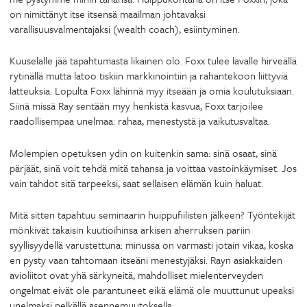
on nimittänyt itse itsensä maailman johtavaksi
varallisuusvalmentajaksi (wealth coach), esiintyminen.
Kuuselalle jää tapahtumasta likainen olo. Foxx tulee lavalle hirveällä
rytinällä mutta latoo tiskiin markkinointiin ja rahantekoon liittyviä
latteuksia. Lopulta Foxx lähinnä myy itseään ja omia koulutuksiaan.
Siinä missä Ray sentään myy henkistä kasvua, Foxx tarjoilee
raadollisempaa unelmaa: rahaa, menestystä ja vaikutusvaltaa.
Molempien opetuksen ydin on kuitenkin sama: sinä osaat, sinä
pärjäät, sinä voit tehdä mitä tahansa ja voittaa vastoinkäymiset. Jos
vain tahdot sitä tarpeeksi, saat sellaisen elämän kuin haluat.
Mitä sitten tapahtuu seminaarin huippufiilisten jälkeen? Työntekijät
mönkivät takaisin kuutioihinsa arkisen aherruksen pariin
syyllisyydellä varustettuna: minussa on varmasti jotain vikaa, koska
en pysty vaan tahtomaan itseäni menestyjäksi. Rayn asiakkaiden
avioliitot ovat yhä särkyneitä, mahdolliset mielenterveyden
ongelmat eivät ole parantuneet eikä elämä ole muuttunut upeaksi
unelmaksi pelkällä asennemuutoksella.