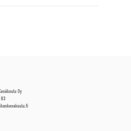
 Kesäkoulu Oy
183
ikankesakoulu.fi