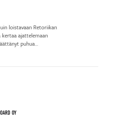
tuin loistavaan Retoriikan
ä kertaa ajattelemaan
päättänyt puhua…
BOARD OY