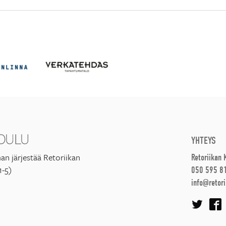
YHTEYS
an järjestää Retoriikan
Retoriikan
1-5)
050 595 8
info@retori