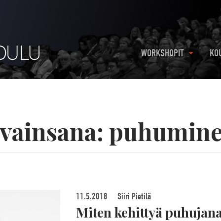
WORKSHOPIT
KO
vainsana:
puhumin
11.5.2018
Siiri Pietilä
Miten kehittyä puhujan