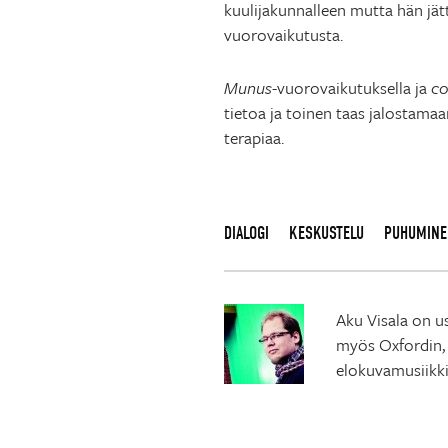
kuulijakunnalleen mutta hän jättä
vuorovaikutusta.
Munus
-vuorovaikutuksella ja
c
tietoa ja toinen taas jalostamaa
terapiaa.
DIALOGI
KESKUSTELU
PUHUMINE
Aku Visala on us
myös Oxfordin, 
elokuvamusiikki