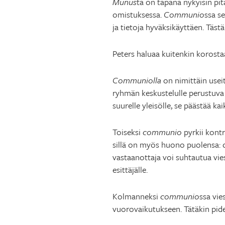
Munus
ta on tapana nykyisin pi
omistuksessa.
Communio
ssa se
ja tietoja hyväksikäyttäen. Täst
Peters haluaa kuitenkin korosta
Communiolla
on nimittäin useit
ryhmän keskustelulle perustuva o
suurelle yleisölle, se päästää kaik
Toiseksi
communio
pyrkii kontr
sillä on myös huono puolensa: d
vastaanottaja voi suhtautua viesti
esittäjälle.
Kolmanneksi
communio
ssa vie
vuorovaikutukseen. Tätäkin pide