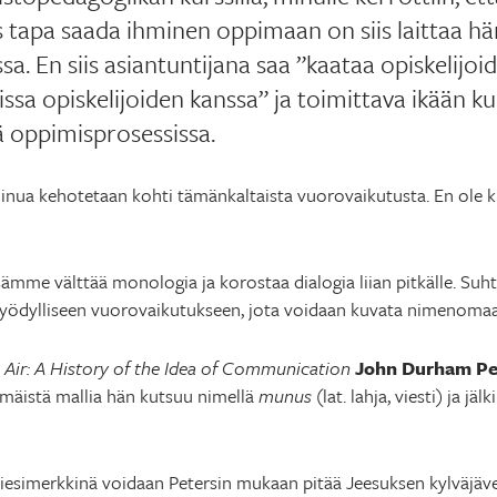
as tapa saada ihminen oppimaan on siis laittaa h
a. En siis asiantuntijana saa ”kaataa opiskelijoi
ssa opiskelijoiden kanssa” ja toimittava ikään k
ä oppimisprosessissa.
inua kehotetaan kohti tämänkaltaista vuorovaikutusta. En ole k
me välttää monologia ja korostaa dialogia liian pitkälle. Su
 hyödylliseen vuorovaikutukseen, jota voidaan kuvata nimenoma
 Air: A History of the Idea of Communication
John Durham Pe
mäistä mallia hän kutsuu nimellä
munus
(lat. lahja, viesti) ja j
esimerkkinä voidaan Petersin mukaan pitää Jeesuksen kylväjäver