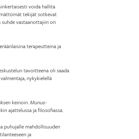
nkertaisesti voida hallita
tymättömät tekijät sotkevat
en suhde vastaanottajiin on
eräänlaisina terapeutteina ja
keskustelun tavoitteena oli saada
valmentaja, nykykielellä
uksen keinoin.
Munus
-
in ajattelussa ja filosofiassa.
aa puhujalle mahdollisuuden
tilanteeseen ja