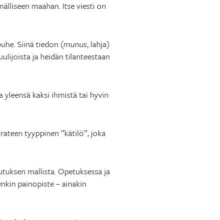
mälliseen maahan. Itse viesti on
uhe. Siinä tiedon (
munus
, lahja)
uulijoista ja heidän tilanteestaan
 yleensä kaksi ihmistä tai hyvin
rateen tyyppinen ”kätilö”, joka
tuksen mallista. Opetuksessa ja
enkin painopiste – ainakin