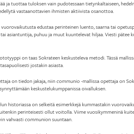
 itää ja tuottaa tuloksen vain pudotessaan tietynkaltaiseen, hedel
 edellytä vastaanottavien ihmisten aktiivista osanottoa.
vuorovaikutusta edustaa perinteinen luento, saarna tai opetusp
 tai asiantuntija, puhuu ja muut kuuntelevat hiljaa. Viesti pätee k
ototyyppi on taas Sokrateen keskusteleva metodi. Tässä mallissa
tasapuolisesti jostakin asiasta.
ttaja on tiedon jakaja, niin
communio
-mallissa opettaja on Sok
 synnyttämään keskustelukumppanissa oivalluksen.
lun historiassa on selkeitä esimerkkejä kummastakin vuorovaiku
itenkin perinteisesti ollut voitolla. Viime vuosikymmeninä kuit
yvin vahvasti
communio
n suuntaan.