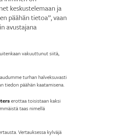
änet keskustelemaan ja
den päähän tietoa”, vaan
uin avustajana
uitenkaan vakuuttunut siitä,
htaudumme turhan halveksuvasti
an tiedon päähän kaatamisena.
ters
erottaa toisistaan kaksi
älkimmäistä taas nimellä
tausta. Vertauksessa kylväjä