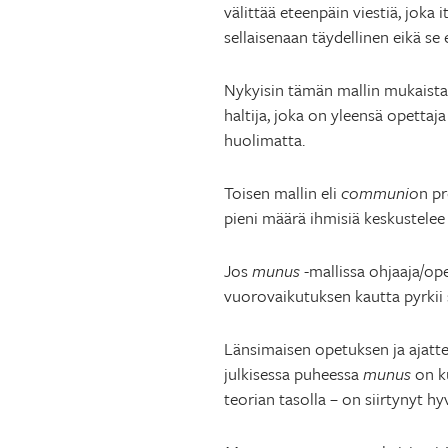
välittää eteenpäin viestiä, joka
sellaisenaan täydellinen eikä se
Nykyisin tämän mallin mukaista 
haltija, joka on yleensä opettaja
huolimatta.
Toisen mallin eli
communio
n pr
pieni määrä ihmisiä keskustelee 
Jos
munus
-mallissa ohjaaja/ope
vuorovaikutuksen kautta pyrkii
Länsimaisen opetuksen ja ajatte
julkisessa puheessa
munus
on ku
teorian tasolla – on siirtynyt h