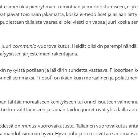
vat esimerkiksi pienryhmän toimintaan ja muodostumiseen, ei yksi
at jäävät toisinaan jakamatta, koska ei-tiedolliset ja asiaan liit
puolestaan tällaista vaaraa ei ole: viesti on vapaa juuri koska s
ä juuri
communio
-vuorovaikutus. Heidät olisikin parempi nähdä 
afyysisten järjestelmien rakentajana.
ikin nykyistä potilaan ja lääkärin suhdetta vastaava. Filosofisen 
nellisemmaksi. Filosofi on ikään kuin moraalinen ja poliittinen 
kaan tähtää moraaliseen kehitykseen tai onnellisuuteen valmenn
tiedon välittämiseen ja tämän taidon juuret ovat yhtä lailla antiik
 edessä on
munus
-vuorovaikutusta. Tällainen vuorovaikutus ant
sitä mahdollisimman hyvin. Hyvä puhuja toki sovittaa sanomansa 