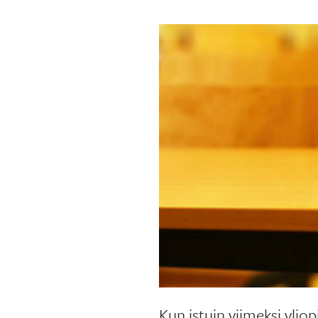
Kun istuin viimeksi ylio