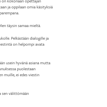
sti on kokonaan opettajan
ukaan ja oppilaan omia käsityksiä
i parempana.
len täysin samaa mieltä.
kolle. Pelkästään dialogille ja
iestintä on helpompi avata
tään usein hyvänä asiana mutta
unuk
sessa puolestaan
en muille, ei edes viestin
ja sen välittömään