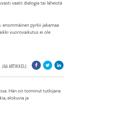
asti vaatii dialogia tai läheistä
: ensimmäinen pyrkii jakamaa
aikki vuorovaikutus ei ole
JAA ARTIKKELI:
ossa. Hän on toiminut tutkijana
ia, elokuvia ja