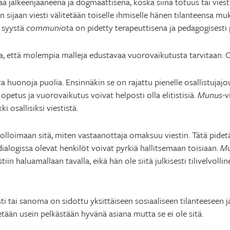
tää jälkeenjääneenä ja dogmaattisena, koska siinä totuus tai vie
n sijaan viesti välitetään toiselle ihmiselle hänen tilanteensa m
ä syystä
communio
ta on pidetty terapeuttisena ja pedagogisest
a, että molempia malleja edustavaa vuorovaikutusta tarvitaan. O
a huonoja puolia. Ensinnäkin se on rajattu pienelle osallistujajou
petus ja vuorovaikutus voivat helposti olla elitistisiä.
Munus
-v
ki osallisiksi viestistä.
olloimaan sitä, miten vastaanottaja omaksuu viestin. Tätä pide
ialogissa olevat henkilöt voivat pyrkiä hallitsemaan toisiaan.
M
in haluamallaan tavalla, eikä hän ole siitä julkisesti tilivelvollin
sti tai sanoma on sidottu yksittäiseen sosiaaliseen tilanteeseen 
tään usein pelkästään hyvänä asiana mutta se ei ole sitä.