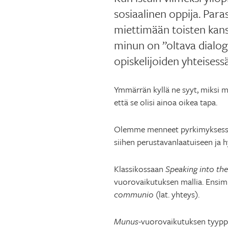
sosiaalinen oppija. Par
miettimään toisten kanss
minun on ”oltava dialogi
opiskelijoiden yhteisess
Ymmärrän kyllä ne syyt, miksi m
että se olisi ainoa oikea tapa.
Olemme menneet pyrkimyksessäm
siihen perustavanlaatuiseen ja
Klassikossaan
Speaking into the
vuorovaikutuksen mallia. Ensim
communio
(lat. yhteys).
Munus
-vuorovaikutuksen tyyppi