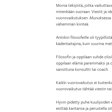
Monia tekijöitä, jotka vaikutta
mitenkään suoraan. Viestit ja ide
vuorovaikutuksen.
Munu
ksessa 
vähemmän kiinteä.
Antiikin filosofeille oli tyypillist
kädentaitajina, kuin suurina met
Filosofin ja oppilaan suhde olis
oppilaan elämä paremmaksi ja on
sanottuna konsultti tai coach.
Kaikki vuorovaikutus ei kuiten
vuorovaikutus tähtää viestin tai 
Hyvin pidetty puhe kuulijoiden
esittää kantansa ja perustella 