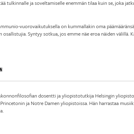
ä tulkinnalle ja soveltamiselle enemmän tilaa kuin se, joka jatkuv
ommunio
-vuorovaikutuksella on kummallakin oma päämääränsä
n osallistujia. Syntyy sotkua, jos emme näe eroa näiden välillä. K
N
konnonfilosofian dosentti ja yliopistotutkija Helsingin yliopist
Princetonin ja Notre Damen yliopistoissa. Hän harrastaa musiikk
a.