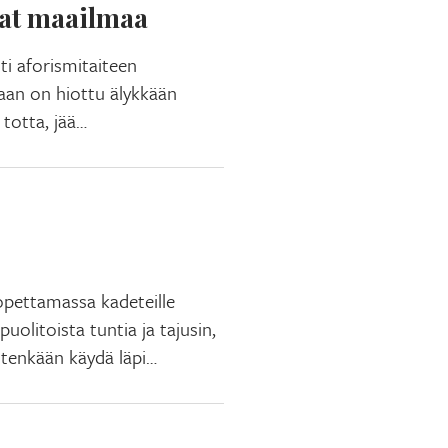
evat maailmaa
tti aforismitaiteen
an on hiottu älykkään
totta, jää…
pettamassa kadeteille
uolitoista tuntia ja tajusin,
mitenkään käydä läpi…