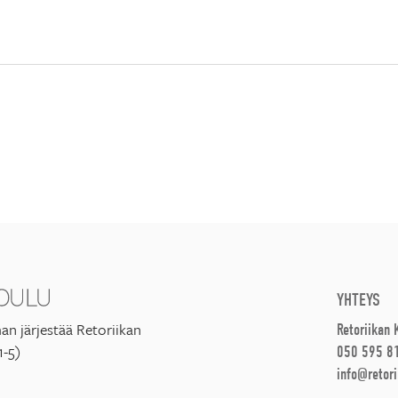
YHTEYS
an järjestää Retoriikan
Retoriikan
1-5)
050 595 8
info@retori