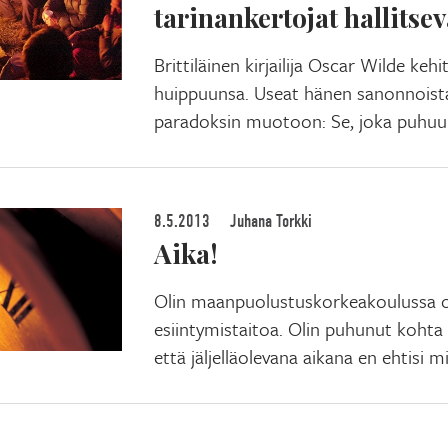
tarinankertojat hallits
Brittiläinen kirjailija Oscar Wilde kehi
huippuunsa. Useat hänen sanonnoista
paradoksin muotoon: Se, joka puhuu 
8.5.2013
Juhana Torkki
Aika!
Olin maanpuolustuskorkeakoulussa o
esiintymistaitoa. Olin puhunut kohta p
että jäljelläolevana aikana en ehtisi 