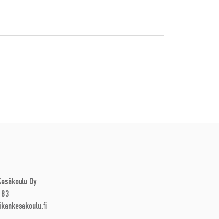
 Kesäkoulu Oy
183
ikankesakoulu.fi