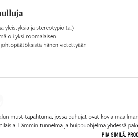
hulluja
ä yleistyksiä ja stereotypioita.)
mä oli yksi roomalaisen
n johtopäätöksistä hänen vietettyään
alun must-tapahtuma, jossa puhujat ovat kovia maailma
ilaisia. Lämmin tunnelma ja huippuohjelma yhdessä pake
PIIA SIMILÄ, PR