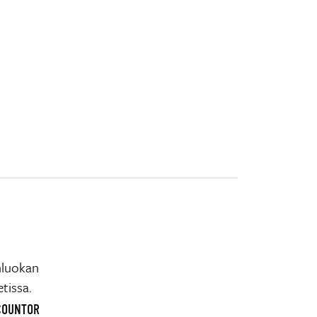
nluokan
tissa.
OCOUNTOR