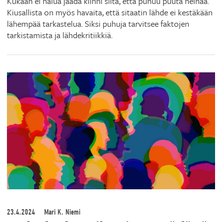
Kukaan ei halua jäädä kiinni siitä, että puhuu puuta heinää.
Kiusallista on myös havaita, että sitaatin lähde ei kestäkään
lähempää tarkastelua. Siksi puhuja tarvitsee faktojen
tarkistamista ja lähdekritiikkiä.
23.4.2024
Mari K. Niemi