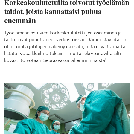
Korkeakoulutetuilta toivotut työelämän
taidot, joista kannattaisi puhua
enemmän
Työelämään astuvien korkeakoulutettujen osaaminen ja
taidot ovat puhuttaneet verkostoissani. Kiinnostavinta on
ollut kuulla johtajien näkemyksiä siitä, mitä ei välttämättä
listata työpaikkailmoituksiin – mutta rekrytoitavilta silti
kovasti toivotaan. Seuraavassa lähemmin näistä!