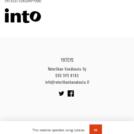
YHTEISTYÖKUMPPANI
YHTEYS
Retoriikan Kesäkoulu Oy
050 595 8183
info@retoriikankesakoulu.fi
This website operates using cookies.
OK