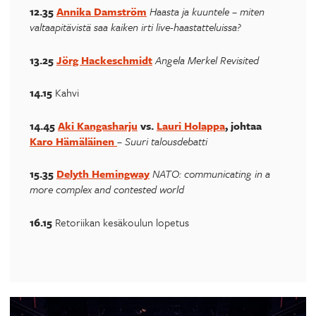
12.35
Annika Damström
Haasta ja kuuntele – miten
valtaapitävistä saa kaiken irti live-haastatteluissa?
13.25
Jörg Hackeschmidt
Angela Merkel Revisited
14.15
Kahvi
14.45
Aki Kangasharju
vs.
Lauri Holappa
, johtaa
Karo Hämäläinen
–
Suuri talousdebatti
15.35
Delyth Hemingway
NATO: communicating in a
more complex and contested world
16.15
Retoriikan kesäkoulun lopetus