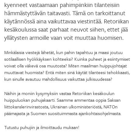
kyenneet vastaamaan pahimpiinkiin tilanteisiin
hämmästyttävän taitavasti. Tämä on tarkoittanut
käytännössä aina vaikuttavaa viestintää. Retoriikan
kesäkoulussa saat parhaat neuvot siihen, ettet jää
yllätysten armoille vaan voit muuttaa huomisen.
Minkälaisia viestejä lähetät, kun pahin tapahtuu ja maasi joutuu
sotilaallisen hyökkäyksen kohteeksi? Kuinka puheet ja esiintymiset
voivat olla väkevä osa muutosta? Miten maailman huippujohtajat
muuttavat huomista? Entä miten sinä käytät tilanteesi tehokkaasti,
kun sinulle avautuu mahdollisuus vaikuttaa julkisuudessa?
Näihin ja moniin kysymyksiin vastaa Retoriikan kesäkoulun
huippuluokan puhujakaarti. Saamme ammentaa oppia Saksan
liittokanslerinvirastosta, Ukrainan ulkoministeriöstä, NATOn
päämajasta ja Suomen suosituimmasta ajankohtaisohjelmasta.
Tutustu puhujiin ja ilmoittaudu mukaan!