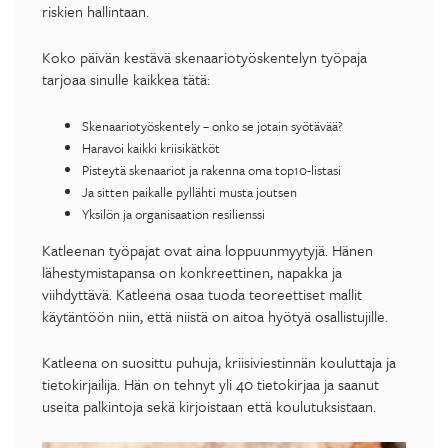
riskien hallintaan.
Koko päivän kestävä skenaariotyöskentelyn työpaja
tarjoaa sinulle kaikkea tätä:
Skenaariotyöskentely – onko se jotain syötävää?
Haravoi kaikki kriisikätköt
Pisteytä skenaariot ja rakenna oma top10-listasi
Ja sitten paikalle pyllähti musta joutsen
Yksilön ja organisaation resilienssi
Katleenan työpajat ovat aina loppuunmyytyjä. Hänen
lähestymistapansa on konkreettinen, napakka ja
viihdyttävä. Katleena osaa tuoda teoreettiset mallit
käytäntöön niin, että niistä on aitoa hyötyä osallistujille.
Katleena on suosittu puhuja, kriisiviestinnän kouluttaja ja
tietokirjailija. Hän on tehnyt yli 40 tietokirjaa ja saanut
useita palkintoja sekä kirjoistaan että koulutuksistaan.