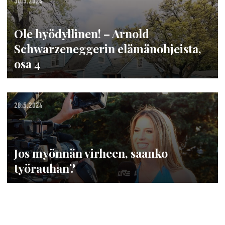
30.5.2024
Ole hyödyllinen! – Arnold
Schwarzeneggerin elämänohjeista,
osa 4
28.5.2024
Jos myönnän virheen, saanko
työrauhan?