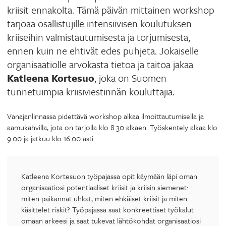
kriisit ennakolta. Tämä päivän mittainen workshop
tarjoaa osallistujille intensiivisen koulutuksen
kriiseihin valmistautumisesta ja torjumisesta,
ennen kuin ne ehtivät edes puhjeta. Jokaiselle
organisaatiolle arvokasta tietoa ja taitoa jakaa
Katleena Kortesuo
, joka on Suomen
tunnetuimpia kriisiviestinnän kouluttajia.
Vanajanlinnassa pidettävä workshop alkaa ilmoittautumisella ja
aamukahvilla, jota on tarjolla klo 8.30 alkaen. Työskentely alkaa klo
9.00 ja jatkuu klo 16.00 asti.
Katleena Kortesuon työpajassa opit käymään läpi oman
organisaatiosi potentiaaliset kriisit ja kriisin siemenet:
miten paikannat uhkat, miten ehkäiset kriisit ja miten
käsittelet riskit? Työpajassa saat konkreettiset työkalut
omaan arkeesi ja saat tukevat lähtökohdat organisaatiosi