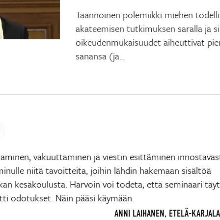
Taannoinen polemiikki miehen todelli
akateemisen tutkimuksen saralla ja si
oikeudenmukaisuudet aiheuttivat pi
sanansa (ja…
taminen, vakuuttaminen ja viestin esittäminen innostavas
minulle niitä tavoitteita, joihin lähdin hakemaan sisältöä
kan kesäkoulusta. Harvoin voi todeta, että seminaari täytt
itti odotukset. Näin pääsi käymään.
ANNI LAIHANEN, ETELÄ-KARJALA