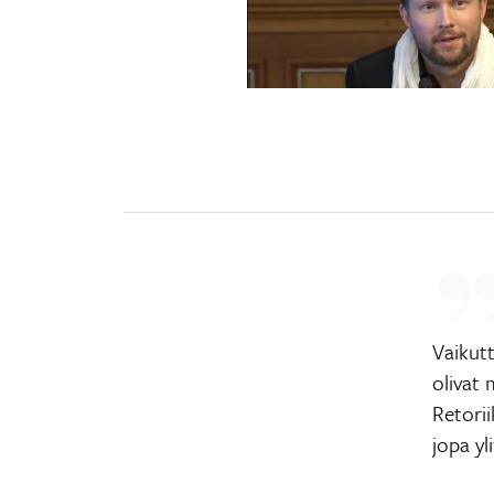
Vaikut
olivat 
Retorii
jopa yl