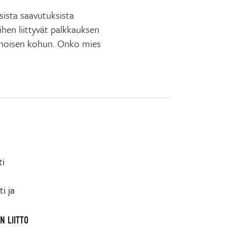
sista saavutuksista
ihen liittyvät palkkauksen
enoisen kohun. Onko mies
ti
i ja
N LIITTO