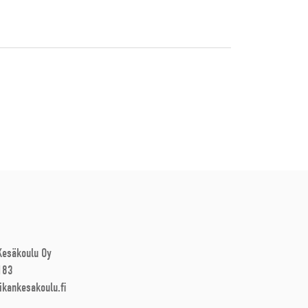
 Kesäkoulu Oy
183
ikankesakoulu.fi