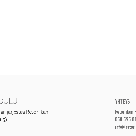
YHTEYS
an järjestää Retoriikan
Retoriikan
1-5)
050 595 8
info@retori