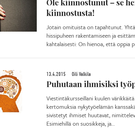
Ole kiinnostunut – se he
kiinnostusta!
Jotain omituista on tapahtunut. Yhtä
hissipuheen rakentamiseen ja esittä
kahtalaisesti: On hienoa, että oppia
13.4.2015
Oili Valkila
Puhutaan ihmisiksi työp
Viestintäkursseillani kuulen värikkäi
kertomuksia nykytyöelämän kanssakä
sivistetyt ihmiset huutavat, nimittele
Esimiehillä on suosikkeja, ja…