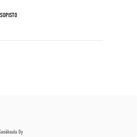
USOPISTO
 Kesäkoulu Oy