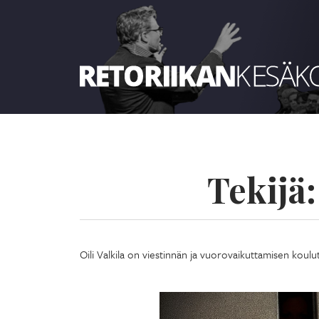
Retoriikan kesäkoulu 2024
Tekijä
Oili Valkila on viestinnän ja vuorovaikuttamisen koulu