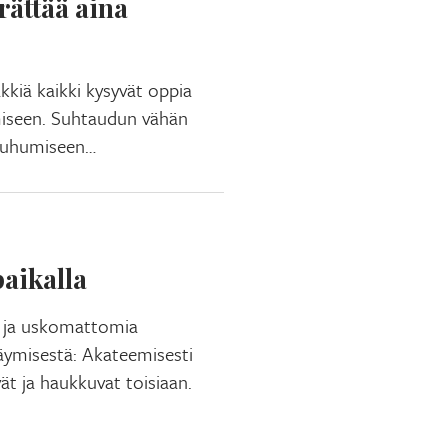
rättää aina
kkiä kaikki kysyvät oppia
miseen. Suhtaudun vähän
 puhumiseen…
aikalla
tä ja uskomattomia
ymisestä: Akateemisesti
vät ja haukkuvat toisiaan.