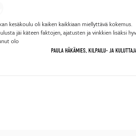
kan kesäkoulu oli kaiken kaikkiaan miellyttävä kokemus.
lusta jäi käteen faktojen, ajatusten ja vinkkien lisäksi hyv
unut olo
PAULA HÄKÄMIES, KILPAILU- JA KULUTTAJ