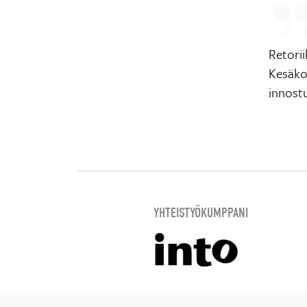
Retorii
Kesäkou
innost
YHTEISTYÖKUMPPANI