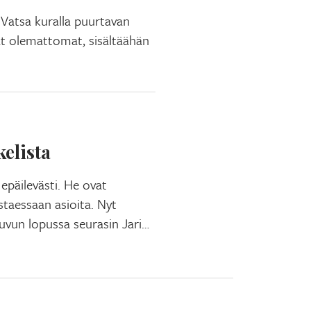
 Vatsa kuralla puurtavan
t olemattomat, sisältäähän
elista
epäilevästi. He ovat
istaessaan asioita. Nyt
luvun lopussa seurasin Jari…