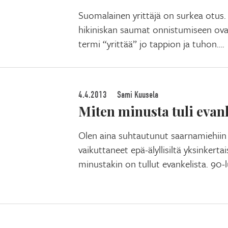
Suomalainen yrittäjä on surkea otus.
hikiniskan saumat onnistumiseen ova
termi “yrittää” jo tappion ja tuhon….
4.4.2013
Sami Kuusela
Miten minusta tuli evank
Olen aina suhtautunut saarnamiehiin 
vaikuttaneet epä-älyllisiltä yksinkerta
minustakin on tullut evankelista. 90-