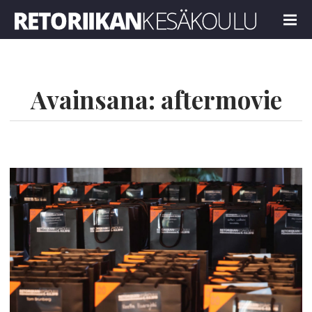
Retoriikan kesäkoulu 2024
MENU
Avainsana:
aftermovie