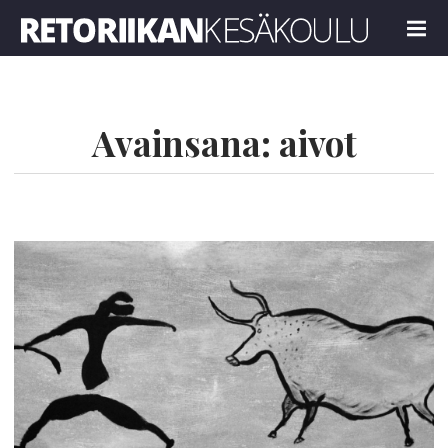
Retoriikan kesäkoulu 2024
MENU
Avainsana:
aivot