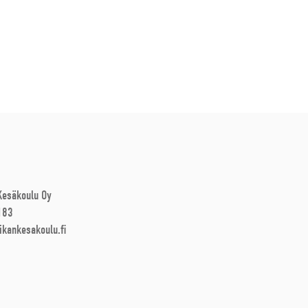
 Kesäkoulu Oy
183
ikankesakoulu.fi