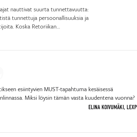
ajat nauttivat suurta tunnettavuutta:
etistä tunnettuja persoonallisuuksia ja
ijoita. Koska Retoriikan…
kseen esiintyvien MUST-tapahtuma kesäisessä
linnassa. Miksi löysin tämän vasta kuudentena vuonna?
ELINA KOIVUMÄKI, LEX