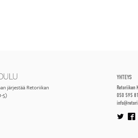
YHTEYS
an järjestää Retoriikan
Retoriikan
1-5)
050 595 8
info@retori