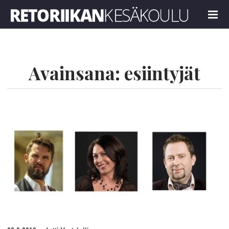
Retoriikan kesäkoulu 2024
MENU
Avainsana:
esiintyjät