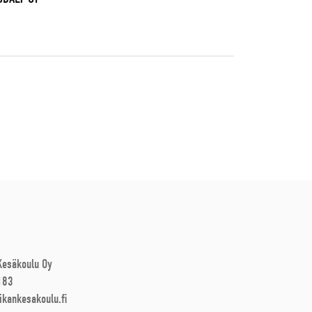
 Kesäkoulu Oy
183
ikankesakoulu.fi