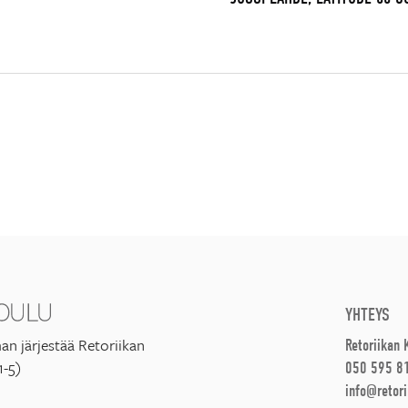
YHTEYS
an järjestää Retoriikan
Retoriikan
1-5)
050 595 8
info@retori