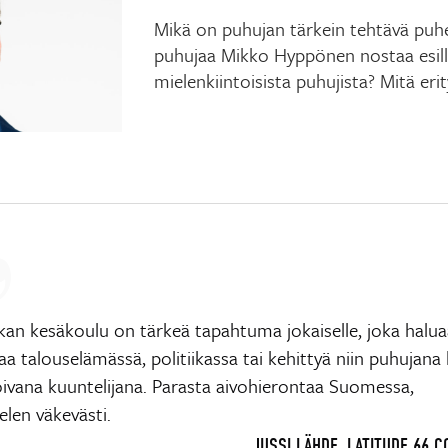
Mikä on puhujan tärkein tehtävä puhe
puhujaa Mikko Hyppönen nostaa esille
mielenkiintoisista puhujista? Mitä eri
kan kesäkoulu on tärkeä tapahtuma jokaiselle, joka halua
aa talouselämässä, politiikassa tai kehittyä niin puhujana
oivana kuuntelijana. Parasta aivohierontaa Suomessa,
elen väkevästi.
JUSSI LÄHDE, LATITUDE 66 C