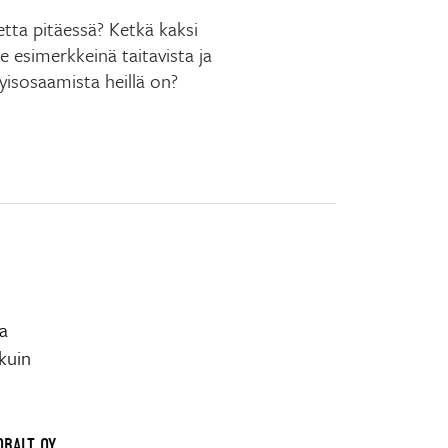
tta pitäessä? Ketkä kaksi
 esimerkkeinä taitavista ja
tyisosaamista heillä on?
a
 kuin
OBALT OY