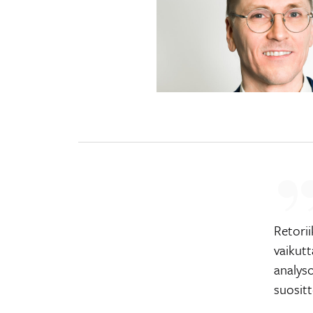
Retorii
vaikutt
analys
suositt