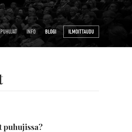
PUHUJAT
INFO
BLOGI
ILMOITTAUDU
t
at puhujissa?