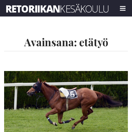
Retoriikan kesäkoulu 2024
MENU
Avainsana:
etätyö