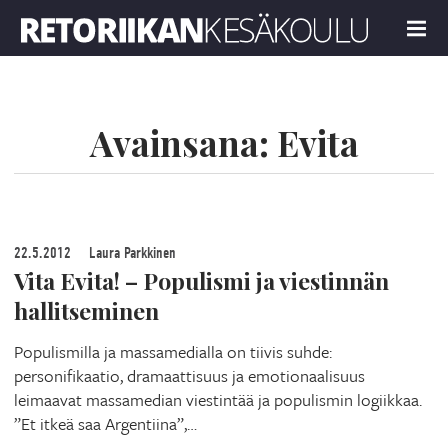
Retoriikan kesäkoulu 2024
MENU
Avainsana:
Evita
22.5.2012
Laura Parkkinen
Vita Evita! – Populismi ja viestinnän
hallitseminen
Populismilla ja massamedialla on tiivis suhde:
personifikaatio, dramaattisuus ja emotionaalisuus
leimaavat massamedian viestintää ja populismin logiikkaa.
”Et itkeä saa Argentiina”,…