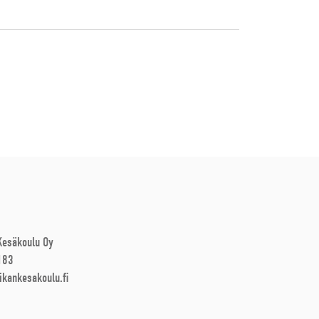
 Kesäkoulu Oy
183
ikankesakoulu.fi