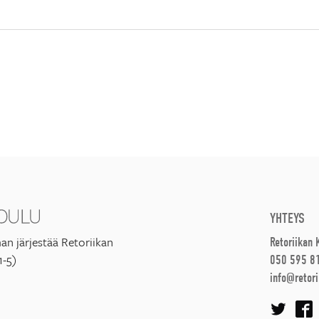
YHTEYS
an järjestää Retoriikan
Retoriikan
1-5)
050 595 8
info@retori