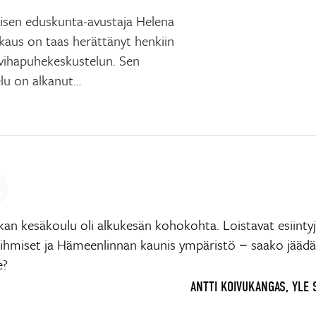
isen eduskunta-avustaja Helena
kaus on taas herättänyt henkiin
 vihapuhekeskustelun. Sen
lu on alkanut…
kan kesäkoulu oli alkukesän kohokohta. Loistavat esiintyj
 ihmiset ja Hämeenlinnan kaunis ympäristö − saako jäädä
e?
ANTTI KOIVUKANGAS, YLE