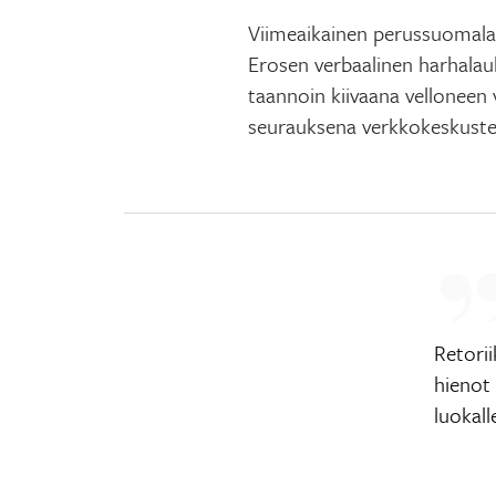
Viimeaikainen perussuomala
Erosen verbaalinen harhalau
taannoin kiivaana velloneen
seurauksena verkkokeskuste
Retorii
hienot
luokall