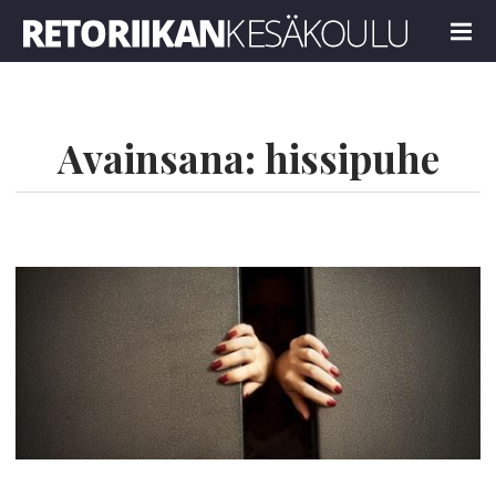
Retoriikan kesäkoulu 2024
MENU
Avainsana:
hissipuhe