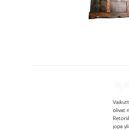
Vaikut
olivat 
Retorii
jopa yl