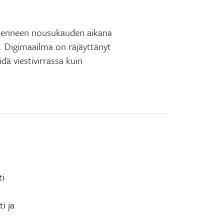
menneen nousukauden aikana
. Digimaailma on räjäyttänyt
ä viestivirrassa kuin
ti
i ja