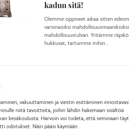
kadun sitä!
Olemme oppineet aikaa sitten edes
varsinaisiksi mahdollisuusmaanikoiksi
mahdollisuustulvan. Yritämme räpiköid
hukkuvat, tartumme mihin…
taminen, vakuuttaminen ja viestin esittäminen innostavas
minulle niitä tavoitteita, joihin lähdin hakemaan sisältöä
kan kesäkoulusta. Harvoin voi todeta, että seminaari täytt
itti odotukset. Näin pääsi käymään.