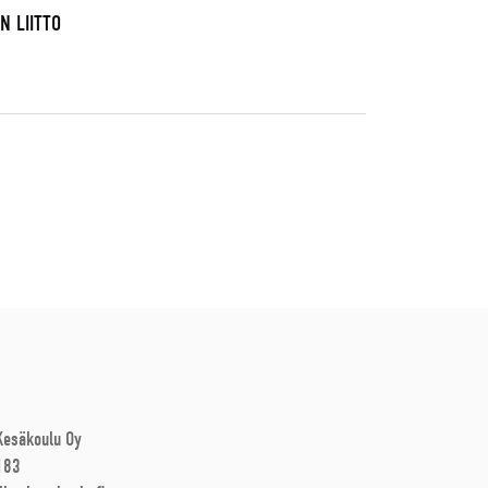
N LIITTO
 Kesäkoulu Oy
183