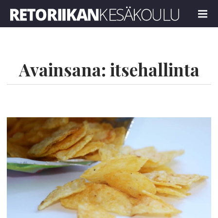
Retoriikan kesäkoulu 2024
MENU
Avainsana:
itsehallinta