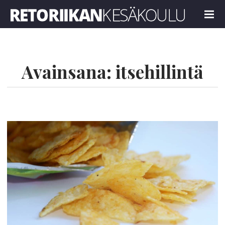
Retoriikan kesäkoulu 2024
MENU
Avainsana:
itsehillintä