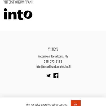
YHTEISTYÖKUMPPANI
YHTEYS
Retoriikan Kesäkoulu Oy
050 595 8183
info@retoriikankesakoulu.fi
This website operates using cookies.
OK