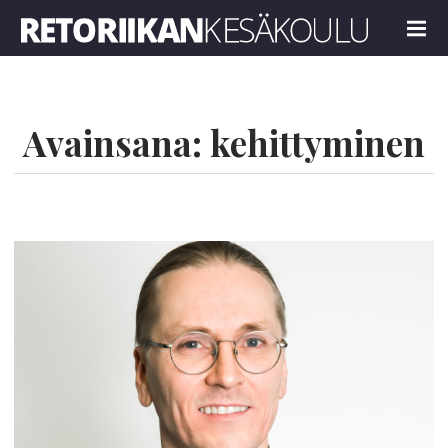
Retoriikan kesäkoulu 2024
MENU
Avainsana:
kehittyminen