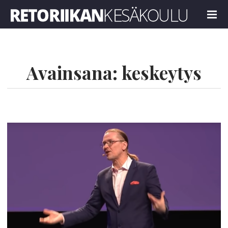
Retoriikan kesäkoulu 2024
MENU
Avainsana:
keskeytys