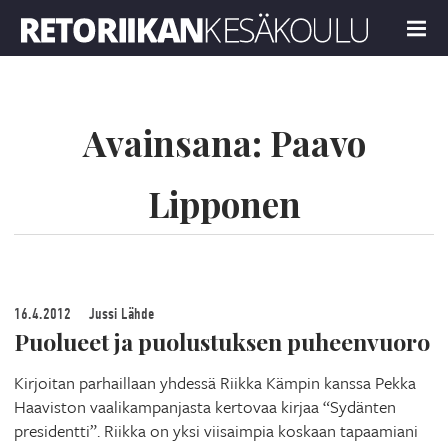
Retoriikan kesäkoulu 2024
MENU
Avainsana:
Paavo
Lipponen
16.4.2012
Jussi Lähde
Puolueet ja puolustuksen puheenvuoro
Kirjoitan parhaillaan yhdessä Riikka Kämpin kanssa Pekka
Haaviston vaalikampanjasta kertovaa kirjaa “Sydänten
presidentti”. Riikka on yksi viisaimpia koskaan tapaamiani