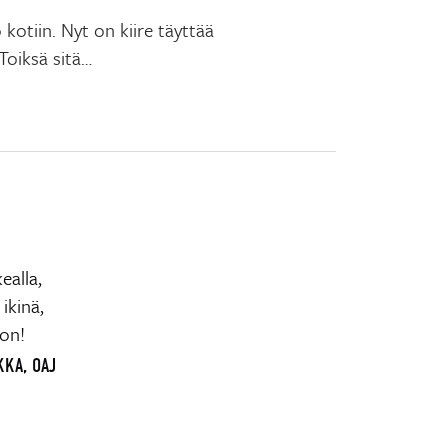
kotiin. Nyt on kiire täyttää
 Toiksä sitä…
ealla,
ikinä,
jon!
KKA, OAJ