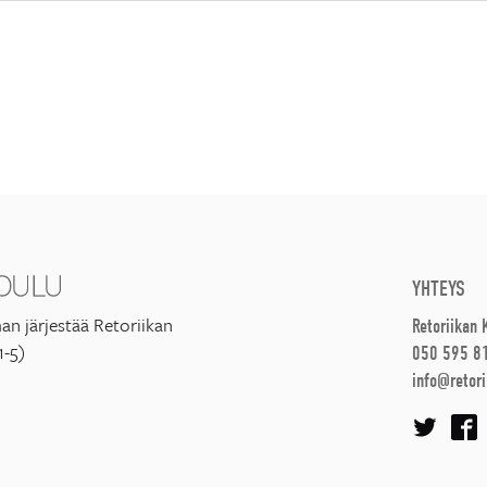
YHTEYS
an järjestää Retoriikan
Retoriikan
1-5)
050 595 8
info@retori