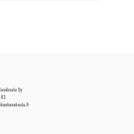
 Kesäkoulu Oy
183
ikankesakoulu.fi