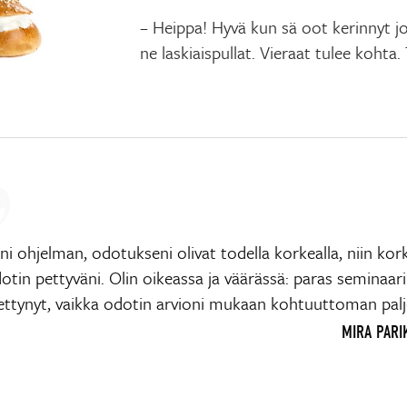
– Heippa! Hyvä kun sä oot kerinnyt jo 
ne laskiaispullat. Vieraat tulee kohta.
i ohjelman, odotukseni olivat todella korkealla, niin kork
otin pettyväni. Olin oikeassa ja väärässä: paras seminaari 
ettynyt, vaikka odotin arvioni mukaan kohtuuttoman pal
MIRA PARI