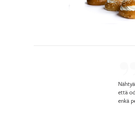
Nähtyän
että od
enkä p