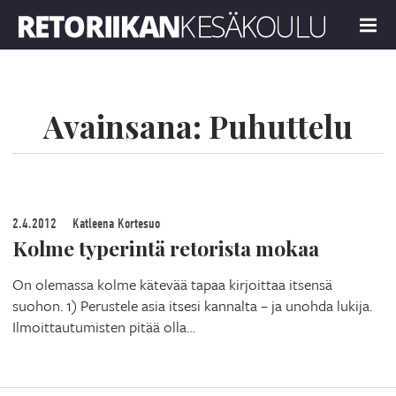
Retoriikan kesäkoulu 2024
MENU
Avainsana:
Puhuttelu
2.4.2012
Katleena Kortesuo
Kolme typerintä retorista mokaa
On olemassa kolme kätevää tapaa kirjoittaa itsensä
suohon. 1) Perustele asia itsesi kannalta – ja unohda lukija.
Ilmoittautumisten pitää olla…