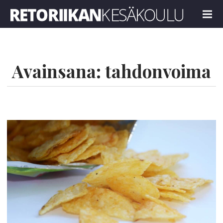
Retoriikan kesäkoulu 2024
MENU
Avainsana:
tahdonvoima