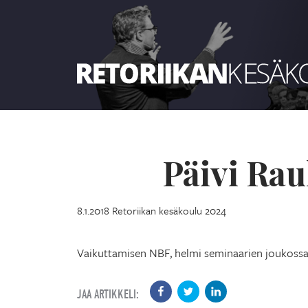
Retoriikan kesäkoulu 2024
Päivi Ra
8.1.2018
Retoriikan kesäkoulu 2024
Vaikuttamisen NBF, helmi seminaarien joukoss
JAA ARTIKKELI: