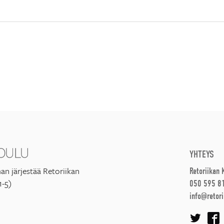
YHTEYS
an järjestää Retoriikan
Retoriikan
1-5)
050 595 8
info@retori