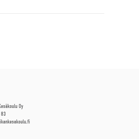
 Kesäkoulu Oy
183
ikankesakoulu.fi