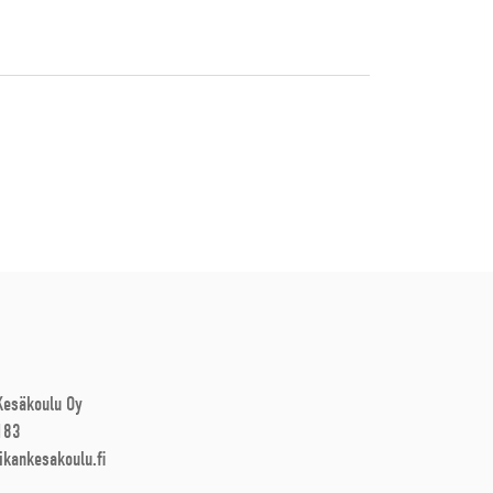
 Kesäkoulu Oy
183
ikankesakoulu.fi