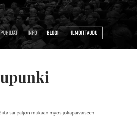
PUHUJAT
INFO
BLOGI
ILMOITTAUDU
aupunki
 Siitä sai paljon mukaan myös jokapäiväiseen