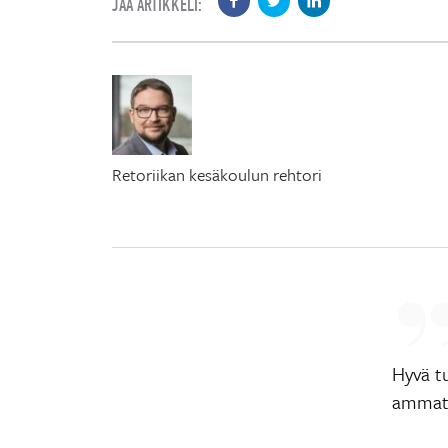
JAA ARTIKKELI:
Retoriikan kesäkoulun rehtori
Hyvä tu
ammati