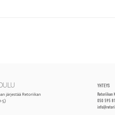
YHTEYS
an järjestää Retoriikan
Retoriikan
1-5)
050 595 8
info@retori