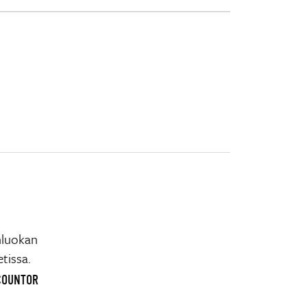
nluokan
tissa.
OCOUNTOR