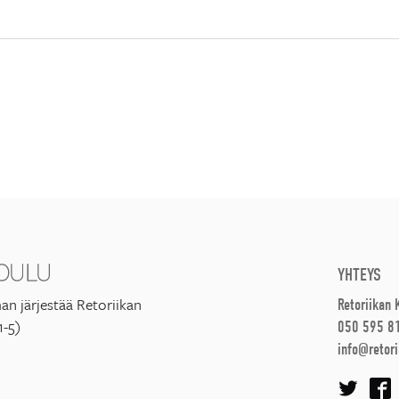
YHTEYS
an järjestää Retoriikan
Retoriikan
1-5)
050 595 8
info@retori