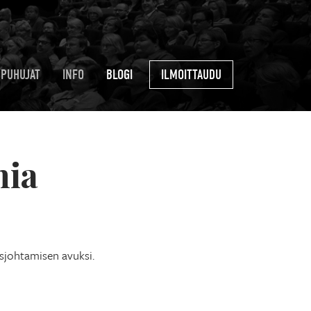
PUHUJAT
INFO
BLOGI
ILMOITTAUDU
hia
osjohtamisen avuksi.