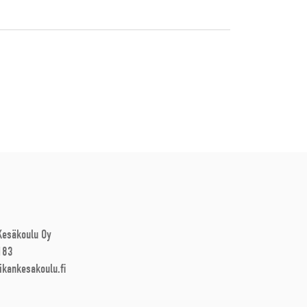
 Kesäkoulu Oy
183
ikankesakoulu.fi