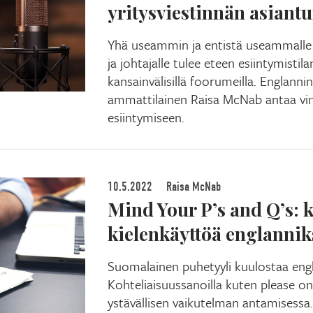
yritysviestinnän asiant
Yhä useammin ja entistä useammalle s
ja johtajalle tulee eteen esiintymistila
kansainvälisillä foorumeilla. Englannin
ammattilainen Raisa McNab antaa vin
esiintymiseen.
10.5.2022
Raisa McNab
Mind Your P’s and Q’s: k
kielenkäyttöä englannik
Suomalainen puhetyyli kuulostaa engl
Kohteliaisuussanoilla kuten please on
ystävällisen vaikutelman antamisessa. 