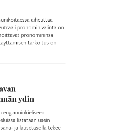
unikoitaessa aiheuttaa
neutraali pronominivalinta on
moittavat pronomininsa
 käyttämisen tarkoitus on
tavan
innän ydin
 englanninkieliseen
eluissa listataan usein
ana- ja lausetasolla tekee