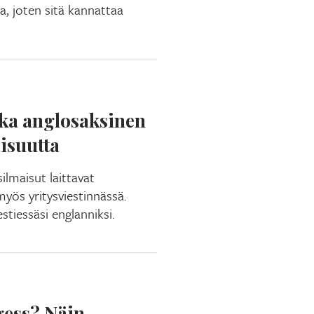
, joten sitä kannattaa
nka anglosaksinen
aisuutta
lmaisut laittavat
yös yritysviestinnässä.
estiessäsi englanniksi.
gess? Näin