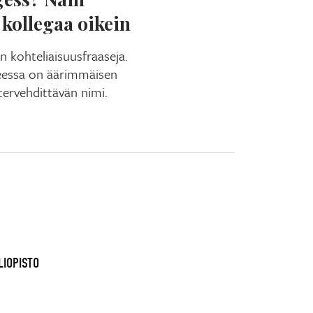
 kollegaa oikein
n kohteliaisuusfraaseja.
teessa on äärimmäisen
tervehdittävän nimi.
LIOPISTO