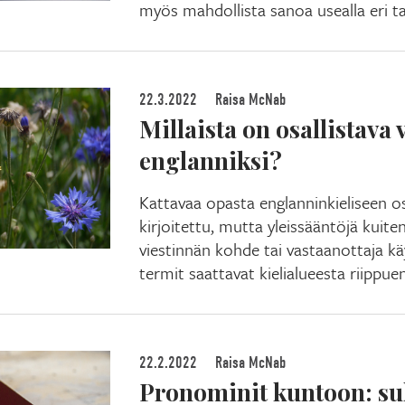
myös mahdollista sanoa usealla eri ta
22.3.2022
Raisa McNab
Millaista on osallistava 
englanniksi?
Kattavaa opasta englanninkieliseen osa
kirjoitettu, mutta yleissääntöjä kuite
viestinnän kohde tai vastaanottaja kä
termit saattavat kielialueesta riippuen
22.2.2022
Raisa McNab
Pronominit kuntoon: su