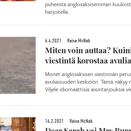
puheesta anglosaksisemman kuuloista
harjoitella.
6.4.2021
Raisa McNab
Miten voin auttaa? Kui
viestintä korostaa avuli
Monet anglosaksisen viestinnän perusi
avuliaisuuden keskiöön. Tämä näkyy m
Viljele idiomaattisia avuntarjouksia vi
16.2.2021
Raisa McNab
Dear Sarah vai Mrs Bur