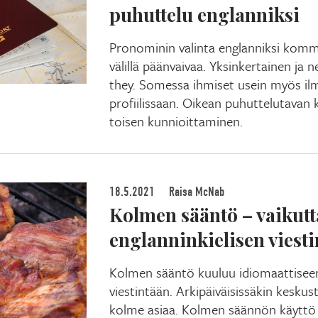
puhuttelu englanniksi
Pronominin valinta englanniksi komm
välillä päänvaivaa. Yksinkertainen ja 
they. Somessa ihmiset usein myös il
profiilissaan. Oikean puhuttelutavan
toisen kunnioittaminen.
18.5.2021
Raisa McNab
Kolmen sääntö – vaikut
englanninkielisen viest
Kolmen sääntö kuuluu idiomaattiseen
viestintään. Arkipäiväisissäkin keskust
kolme asiaa. Kolmen säännön käyttö s