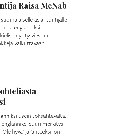
untija Raisa McNab
uomalaiselle asiantuntijalle
nteita englanniksi
kielisen yritysviestinnän
kkejä vaikuttavaan
ohteliasta
si
anniksi usein töksähtävältä.
 englanniksi suuri merkitys
'Ole hyvä' ja 'anteeksi' on