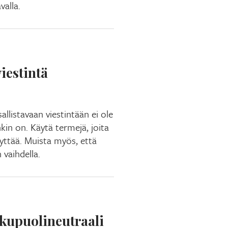
valla.
viestintä
llistavaan viestintään ei ole
nkin on. Käytä termejä, joita
yttää. Muista myös, että
 vaihdella.
kupuolineutraali