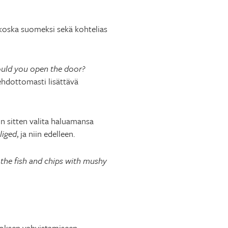
 koska suomeksi sekä kohtelias
uld you open the door?
ehdottomasti lisättävä
in sitten valita haluamansa
liged
, ja niin edelleen.
 the fish and chips with mushy
toksen vahvistamiseen,