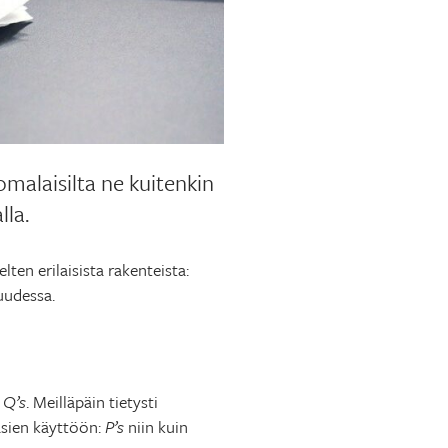
omalaisilta ne kuitenkin
lla.
ten erilaisista rakenteista:
suudessa.
 Q’s
. Meilläpäin tietysti
asien käyttöön:
P’s
niin kuin