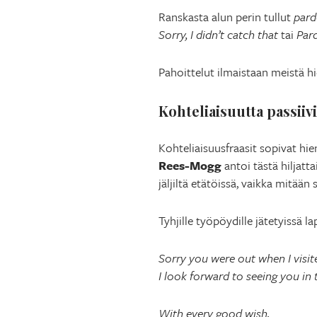
Ranskasta alun perin tullut
par
Sorry, I didn’t catch that
tai
Par
Pahoittelut ilmaistaan meistä h
Kohteliaisuutta passiiv
Kohteliaisuusfraasit sopivat hie
Rees-Mogg
antoi tästä hiljatt
jäljiltä etätöissä, vaikka mitää
Tyhjille työpöydille jätetyissä la
Sorry you were out when I visit
I look forward to seeing you in 
With every good wish,