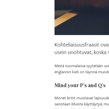
Kohteliaisuusfraasit ova
usein unohtuvat, koska 
Meitä suomalaisia syytetään usein
englannin kieli on täynnä muodol
Mind your P’s and Q’s
Monet britit muistavat lapsuud
sanotaan
Muista käyttäytyä
, mu