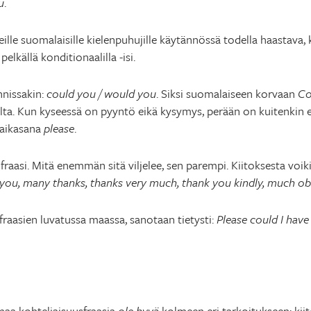
u
.
lle suomalaisille kielenpuhujille käytännössä todella haastava,
lkällä konditionaalilla -isi.
nnissakin:
could you
/ would you
. Siksi suomalaiseen korvaan
Co
alta. Kun kyseessä on pyyntö eikä kysymys, perään on kuitenkin 
taikasana
please
.
fraasi. Mitä enemmän sitä viljelee, sen parempi. Kiitoksesta voik
k you, many thanks, thanks very much, thank you kindly, much ob
fraasien luvatussa maassa, sanotaan tietysti:
Please could I have
aa kohteliaisuusfraasia
ole hyvä
kolmeen eri tarkoitukseen: kii