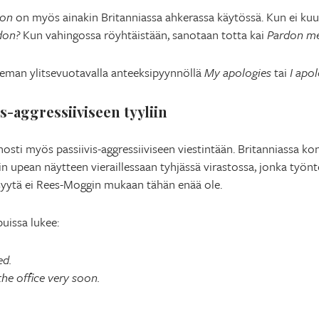
don
on myös ainakin Britanniassa ahkerassa käytössä. Kun ei kuu
don?
Kun vahingossa röyhtäistään, sanotaan totta kai
Pardon m
ieman ylitsevuotavalla anteeksipyynnöllä
My apologies
tai
I apo
is-aggressiiviseen tyyliin
nosti myös passiivis-aggressiiviseen viestintään. Britanniassa ko
ain upean näytteen vieraillessaan tyhjässä virastossa, jonka työn
n syytä ei Rees-Moggin mukaan tähän enää ole.
puissa lukee:
ed.
the office very soon.