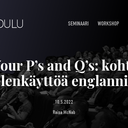
SEMINAARI
WORKSHOP
our P’s and Q’s: koht
elenkäyttöä englanni
10.5.2022
Raisa McNab