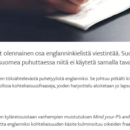
t olennainen osa englanninkielistä viestintää. Su
suomea puhuttaessa niitä ei käytetä samalla tava
 töksähtelevästä puhetyylistä englanniksi. Se johtuu pitkälti kiel
lisia kohteliaisuusfraaseja, joiden harjoittelu aloitetaan jo lap
en kyläreissuistaan vanhempien muistutuksen
Mind your P’s and
tta englanniksi kohteliaisuuden käsite kulminoituu oikeiden fra