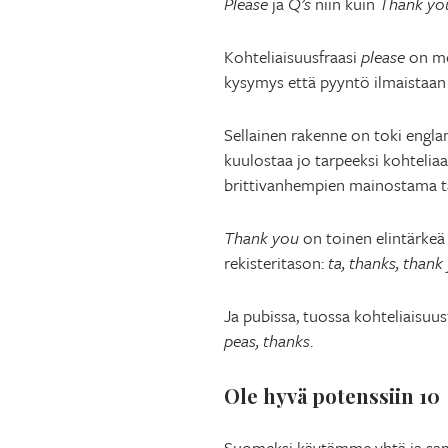
Please
ja
Q’s
niin kuin
Thank yo
Kohteliaisuusfraasi
please
on mei
kysymys että pyyntö ilmaistaan pe
Sellainen rakenne on toki engla
kuulostaa jo tarpeeksi kohtelia
brittivanhempien mainostama 
Thank you
on toinen elintärkeä 
rekisteritason:
ta, thanks, than
Ja pubissa, tuossa kohteliaisuus
peas, thanks
.
Ole hyvä potenssiin 10
Suomeksi käytämme yhtä ja sam