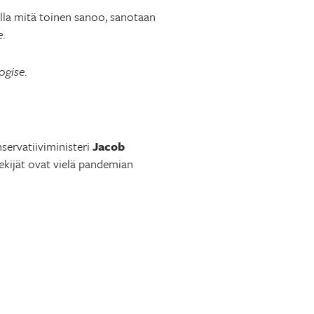
lla mitä toinen sanoo, sanotaan
e
.
logise
.
nservatiiviministeri
Jacob
tekijät ovat vielä pandemian