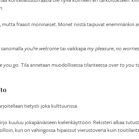
n.
, mutta fraasit moninaiset. Monet niistä taipuvat enemmänkin a
a sanomalla
you’re welcome
tai vaikkapa
my pleasure
,
no worrie
e you go
. Tila annetaan muodollisessa tilanteessa
over to you
t
ito
oitellaan tietysti joka kulttuurissa.
irjo kuuluu jokapäiväiseen kielenkäyttöön. Rekisteri alkaa tutus
silloin, kun on vahingossa hipaissut vierustoveria kuin tositilant