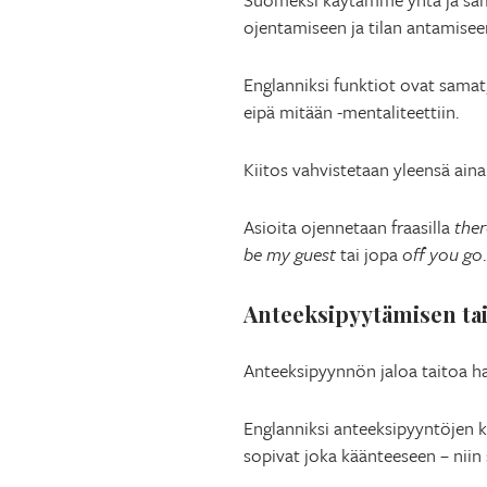
ojentamiseen ja tilan antamisee
Englanniksi funktiot ovat samat
eipä mitään -mentaliteettiin.
Kiitos vahvistetaan yleensä ain
Asioita ojennetaan fraasilla
ther
be my guest
tai jopa
off you go
.
Anteeksipyytämisen ta
Anteeksipyynnön jaloa taitoa harj
Englanniksi anteeksipyyntöjen k
sopivat joka käänteeseen – niin 