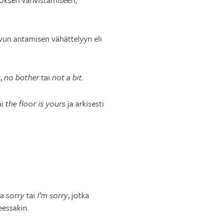
vun antamisen vähättelyyn eli
s
,
no bother
tai
not a bit
.
ai
the floor is yours
ja arkisesti
ta
sorry
tai
I’m sorry
, jotka
eessakin.