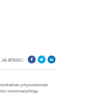
JAA ARTIKKELI:
nkielisen yritysviestinnän
iiton toiminnanjohtaja.