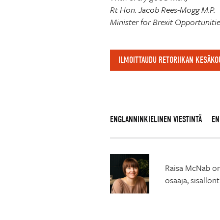
Rt Hon. Jacob Rees-Mogg M.P.
Minister for Brexit Opportunit
ILMOITTAUDU RETORIIKAN KESÄK
ENGLANNINKIELINEN VIESTINTÄ
EN
Raisa McNab on 
osaaja, sisällön