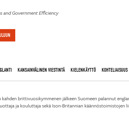
ies and Government Efficiency
OULUUN
GLANTI
KANSAINVÄLINEN VIESTINTÄ
KIELENKÄYTTÖ
KOHTELIAISUUS
kahden brittivuosikymmenen jälkeen Suomeen palannut englanni
tuottaja ja kouluttaja sekä Ison-Britannian käännöstoimistojen l