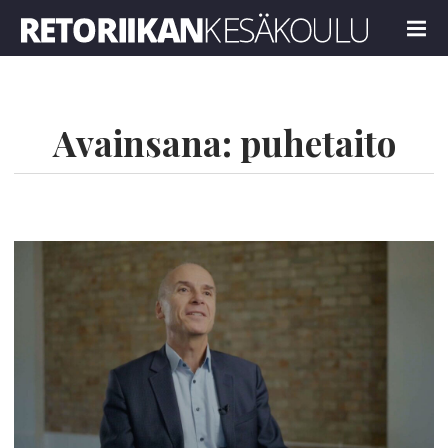
Retoriikan kesäkoulu 2025
MENU
Avainsana:
puhetaito