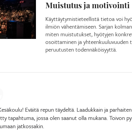
Muistutus ja motivointi
Käyttäytymistieteellistä tietoa voi 
ilmiön vähentämiseen. Sarjan kolman
miten muistutukset, hyötyjen konkret
osoittaminen ja yhteenkuuluvuuden 
peruutusten todennäköisyyttä.
Kesäkoulu! Eväitä repun täydeltä. Laadukkain ja parhaiten
etty tapahtuma, jossa olen saanut olla mukana. Toivon py
tumaan jatkossakin.