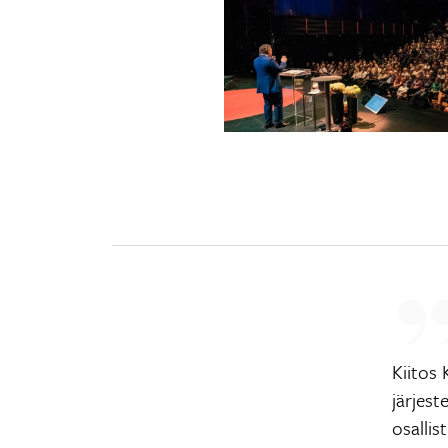
Kiitos 
järjest
osallis