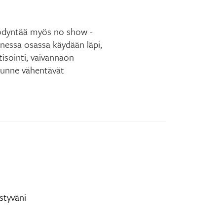
hyödyntää myös no show -
nessa osassa käydään läpi,
isointi, vaivannäön
tunne vähentävät
styväni