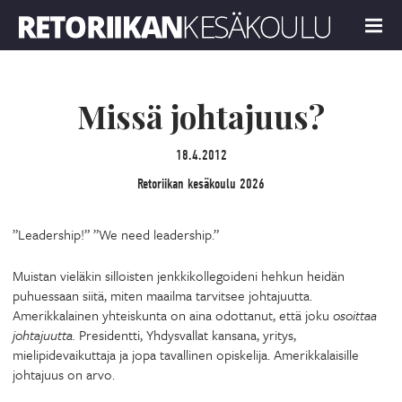
Retoriikan kesäkoulu 2026
MENU
Missä johtajuus?
18.4.2012
Retoriikan kesäkoulu 2026
”Leadership!” ”We need leadership.”
Muistan vieläkin silloisten jenkkikollegoideni hehkun heidän
puhuessaan siitä, miten maailma tarvitsee johtajuutta.
Amerikkalainen yhteiskunta on aina odottanut, että joku
osoittaa
johtajuutta.
Presidentti, Yhdysvallat kansana, yritys,
mielipidevaikuttaja ja jopa tavallinen opiskelija. Amerikkalaisille
johtajuus on arvo.