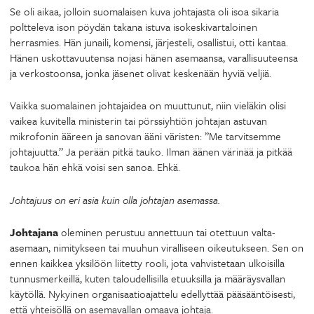
Se oli aikaa, jolloin suomalaisen kuva johtajasta oli isoa sikaria
poltteleva ison pöydän takana istuva isokeskivartaloinen
herrasmies. Hän junaili, komensi, järjesteli, osallistui, otti kantaa.
Hänen uskottavuutensa nojasi hänen asemaansa, varallisuuteensa
ja verkostoonsa, jonka jäsenet olivat keskenään hyviä veljiä.
Vaikka suomalainen johtajaidea on muuttunut, niin vieläkin olisi
vaikea kuvitella ministerin tai pörssiyhtiön johtajan astuvan
mikrofonin ääreen ja sanovan ääni väristen: ”Me tarvitsemme
johtajuutta.” Ja perään pitkä tauko. Ilman äänen värinää ja pitkää
taukoa hän ehkä voisi sen sanoa. Ehkä.
Johtajuus on eri asia kuin olla johtajan asemassa.
Johtajana
oleminen perustuu annettuun tai otettuun valta-
asemaan, nimitykseen tai muuhun viralliseen oikeutukseen. Sen on
ennen kaikkea yksilöön liitetty rooli, jota vahvistetaan ulkoisilla
tunnusmerkeillä, kuten taloudellisilla etuuksilla ja määräysvallan
käytöllä. Nykyinen organisaatioajattelu edellyttää pääsääntöisesti,
että yhteisöllä on asemavallan omaava johtaja.