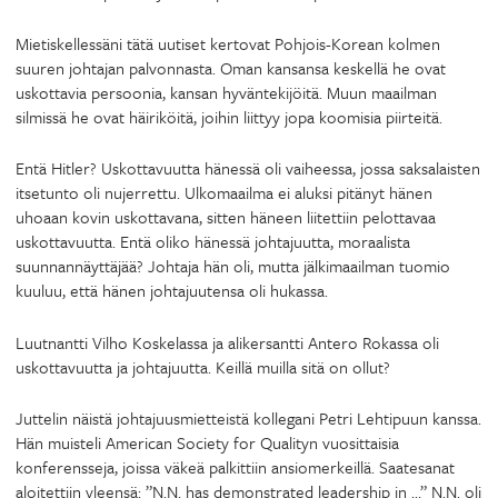
Mietiskellessäni tätä uutiset kertovat Pohjois-Korean kolmen
suuren johtajan palvonnasta. Oman kansansa keskellä he ovat
uskottavia persoonia, kansan hyväntekijöitä. Muun maailman
silmissä he ovat häiriköitä, joihin liittyy jopa koomisia piirteitä.
Entä Hitler? Uskottavuutta hänessä oli vaiheessa, jossa saksalaisten
itsetunto oli nujerrettu. Ulkomaailma ei aluksi pitänyt hänen
uhoaan kovin uskottavana, sitten häneen liitettiin pelottavaa
uskottavuutta. Entä oliko hänessä johtajuutta, moraalista
suunnannäyttäjää? Johtaja hän oli, mutta jälkimaailman tuomio
kuuluu, että hänen johtajuutensa oli hukassa.
Luutnantti Vilho Koskelassa ja alikersantti Antero Rokassa oli
uskottavuutta ja johtajuutta. Keillä muilla sitä on ollut?
Juttelin näistä johtajuusmietteistä kollegani Petri Lehtipuun kanssa.
Hän muisteli American Society for Qualityn vuosittaisia
konferensseja, joissa väkeä palkittiin ansiomerkeillä. Saatesanat
aloitettiin yleensä: ”N.N. has demonstrated leadership in …” N.N. oli