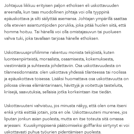
Johtajuus liikkuu erityisen paljon ethoksen eli uskottavuuden
areenalla, kun taas muodollinen johtaja voi olla tyyppinä
epäuskottava ja silti säilyttää asemansa. Johtajan ympärillä saattaa
olla etevien asiantuntijoiden porukka, joka pitää huolen siitä, että
homma hoituu. Tai hänellä voi olla omistajasuvun tai puolueen
vahva tuki, joka tavallaan tarjoaa hänelle ethoksen.
Uskottavuusprofiilimme rakentuu monista tekijöistä, kuten
luonteenpiirteistä, moraalista, osaamisesta, kokemuksesta,
viestinnästä ja suhteesta johdettaviin. Osa uskottavuudesta on
tilannesidonnaista: olen uskottava yhdessä tilanteessa tai roolissa
ja epäuskottava toisessa. Lisäksi huomattava osa uskottavuutta on
piilossa olevaa elämäntarinaani, hävittyjä ja voitettuja taisteluita,
kriisejä, saavutuksia, sellaisia jotka korkeintaan itse tiedän.
Uskottavuuteni vahvistuu, jos minusta näkyy, että olen oma itseni
enkä yritä esittää jotain, jota en ole. Uskottavuuteni murenee, jos
liputan jonkun asian puolesta, mutta en itse toteuta sitä omassa
arjessani. Kuusikymppisenä päätoimiseksi golffariksi siirtynyt ei voi
uskottavasti puhua työurien pidentämisen puolesta.