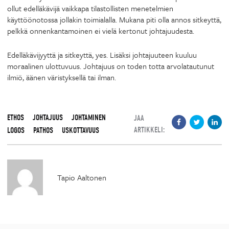
ollut edelläkävijä vaikkapa tilastollisten menetelmien
käyttöönotossa jollakin toimialalla. Mukana piti olla annos sitkeyttä,
pelkkä onnenkantamoinen ei vielä kertonut johtajuudesta.
Edelläkävijyyttä ja sitkeyttä, yes. Lisäksi johtajuuteen kuuluu
moraalinen ulottuvuus. Johtajuus on toden totta arvolatautunut
ilmiö, äänen väristyksellä tai ilman.
ETHOS
JOHTAJUUS
JOHTAMINEN
JAA
ARTIKKELI:
LOGOS
PATHOS
USKOTTAVUUS
Tapio Aaltonen