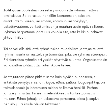
Johtajuus
puolestaan on sekä yksilöön että ryhmään liittyvä
ominaisuus. Se perustuu henkilön luonteeseen, taitoon,
asiantuntemukseen, karismaan, kommunikaatiokykyyn,
uskottavuuteen, verkottumiseen ja muuhun usein epäviralliseen.
Ryhmän harjoittama johtajuus voi olla sitä, että kaikki puhaltavat
yhteen hiileen.
Tai se voi olla sitä, että ryhmä tukee muodollista johtajaa tai että
ryhmän sisällä on ajattelua ja toimintaa, joka vie ryhmää eteenpäin.
Eri tilanteissa ryhmän eri yksilöt näyttävät suuntaa. Organisaatiokin
voi osoittaa johtajuutta, kuten Apple tekee.
Johtajuuteen pätee pitkälti sama kuin hyvään puheeseen, eli
antiikista periytyvin sanoin:
logos, ethos,
pathos
. Logos-johtaja on
toimialaosaaja ja johtamisen taidon hallitseva henkilö. Pathos-
johtaja ymmärtää ihmisen mielenliikkeet ja tunteet, omat ja
muiden. Ethos-johtaja on uskottava persoona, oikea ja sopiva
henkilö juuri käsillä olevan tehtävään.