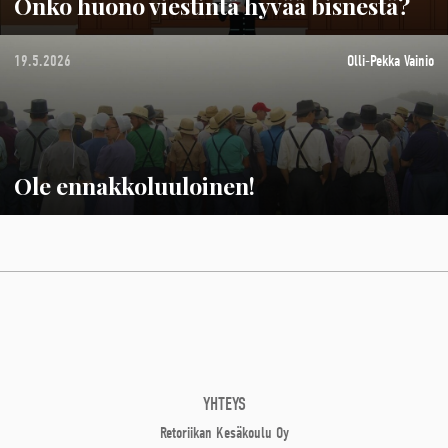
Onko huono viestintä hyvää bisnestä?
19.5.2026
Olli-Pekka Vainio
Ole ennakkoluuloinen!
YHTEYS
Retoriikan Kesäkoulu Oy