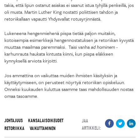
takia, että lipun ostanut asiakas ei saanut istua tyhjillä penkeillä, jos
oli musta. Martin Luther King nostatti poliittisen tahdon ja
retoriikallaan vapautti Yhdysvallat rotusyrjinnästä.
Lukeneena hengenmiehenä piispa tietää paljon muitakin,
kotoisempia esimerkkejä hengennostatuksen ja retoriikan kyvystä
muuttaa maailmaa paremmaksi. Taisi vanha
ad hominem
-
karhunrauta haukata kintusta kiinni, kun piispa eläkkeen
kynnyksellä arviota kirjoitti.
Jos ammattina on vaikuttaa muiden ihmisten käsityksiin ja
käyttäytymiseen, on perusteet nöyrtyä retoriikan opiskeluun.
Onneksi kuukauden kuluttua saamme taas mahdollisuuden nostaa
omaa tasoamme.
JOHTAJUUS
KANSALAISOIKEUDET
JAA
ARTIKKELI:
RETORIIKKA
VAIKUTTAMINEN