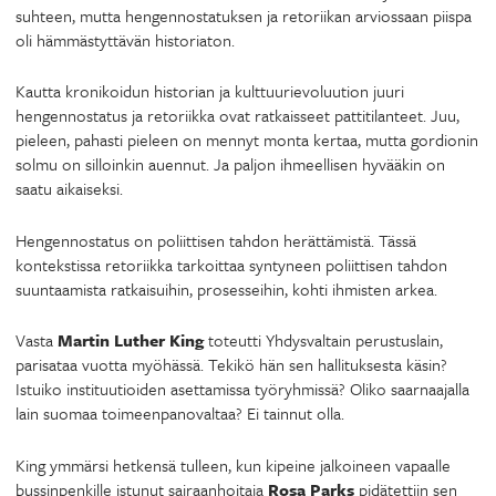
suhteen, mutta hengennostatuksen ja retoriikan arviossaan piispa
oli hämmästyttävän historiaton.
Kautta kronikoidun historian ja kulttuurievoluution juuri
hengennostatus ja retoriikka ovat ratkaisseet pattitilanteet. Juu,
pieleen, pahasti pieleen on mennyt monta kertaa, mutta gordionin
solmu on silloinkin auennut. Ja paljon ihmeellisen hyvääkin on
saatu aikaiseksi.
Hengennostatus on poliittisen tahdon herättämistä. Tässä
kontekstissa retoriikka tarkoittaa syntyneen poliittisen tahdon
suuntaamista ratkaisuihin, prosesseihin, kohti ihmisten arkea.
Vasta
Martin Luther King
toteutti Yhdysvaltain perustuslain,
parisataa vuotta myöhässä. Tekikö hän sen hallituksesta käsin?
Istuiko instituutioiden asettamissa työryhmissä? Oliko saarnaajalla
lain suomaa toimeenpanovaltaa? Ei tainnut olla.
King ymmärsi hetkensä tulleen, kun kipeine jalkoineen vapaalle
bussinpenkille istunut sairaanhoitaja
Rosa Parks
pidätettiin sen