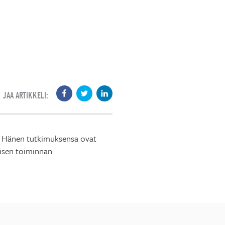
JAA ARTIKKELI:
a. Hänen tutkimuksensa ovat
lisen toiminnan