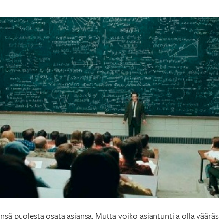
nsä puolesta osata asiansa. Mutta voiko asiantuntija olla väärä