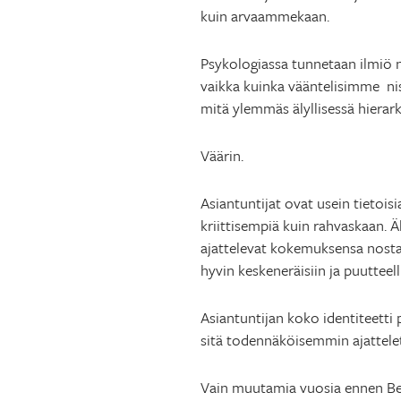
kuin arvaammekaan.
Psykologiassa tunnetaan ilmiö 
vaikka kuinka vääntelisimme nisk
mitä ylemmäs älyllisessä hiera
Väärin.
Asiantuntijat ovat usein tietois
kriittisempiä kuin rahvaskaan. 
ajattelevat kokemuksensa nostav
hyvin keskeneräisiin ja puutteel
Asiantuntijan koko identiteetti 
sitä todennäköisemmin ajattelet
Vain muutamia vuosia ennen Berl