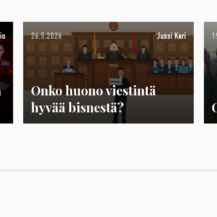
io
26.5.2026
Jussi Kari
1
n
Onko huono viestintä
hyvää bisnestä?