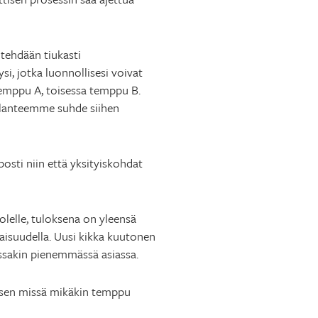
 tehdään tiukasti
si, jotka luonnollisesi voivat
 temppu A, toisessa temppu B.
tilanteemme suhde siihen
osti niin että yksityiskohdat
olelle, tuloksena on yleensä
iaisuudella. Uusi kikka kuutonen
ssakin pienemmässä asiassa.
a sen missä mikäkin temppu