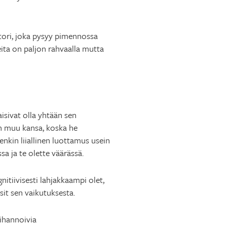
ktori, joka pysyy pimennossa
eita on paljon rahvaalla mutta
aisivat olla yhtään sen
in muu kansa, koska he
nkin liiallinen luottamus usein
sa ja te olette väärässä.
itiivisesti lahjakkaampi olet,
sit sen vaikutuksesta.
ihannoivia