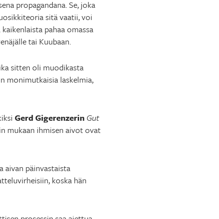
isena propagandana. Se, joka
ikkiteoria sitä vaatii, voi
ä kaikenlaista pahaa omassa
enäjälle tai Kuubaan.
ika sitten oli muodikasta
sin monimutkaisia laskelmia,
kiksi
Gerd Gigerenzerin
Gut
rin mukaan ihmisen aivot ovat
aa aivan päinvastaista
tteluvirheisiin, koska hän
ttisen prosessin saa ajettua