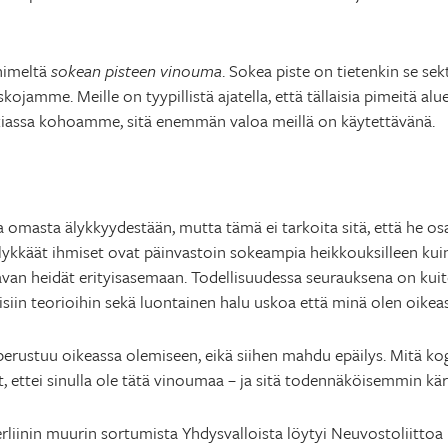
nimeltä
sokean pisteen vinouma
. Sokea piste on tietenkin se se
ojamme. Meille on tyypillistä ajatella, että tällaisia pimeitä alu
rkiassa kohoamme, sitä enemmän valoa meillä on käytettävänä.
ia omasta älykkyydestään, mutta tämä ei tarkoita sitä, että he os
Älykkäät ihmiset ovat päinvastoin sokeampia heikkouksilleen ku
an heidät erityisasemaan. Todellisuudessa seurauksena on kuite
lisiin teorioihin sekä luontainen halu uskoa että minä olen oikeas
perustuu oikeassa olemiseen, eikä siihen mahdu epäilys. Mitä kogn
, ettei sinulla ole tätä vinoumaa – ja sitä todennäköisemmin kär
iinin muurin sortumista Yhdysvalloista löytyi Neuvostoliittoa 