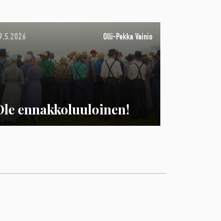
9.5.2026
Olli-Pekka Vainio
Ole ennakkoluuloinen!