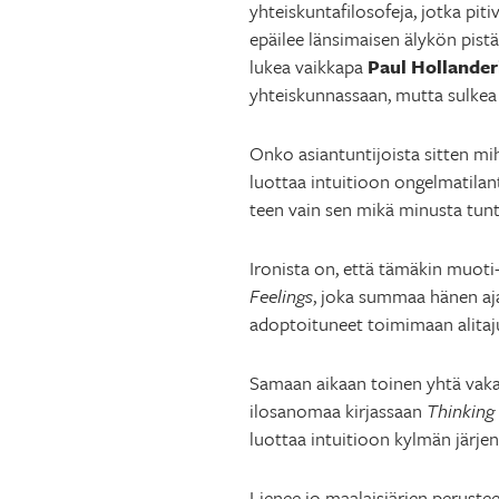
yhteiskuntafilosofeja, jotka piti
epäilee länsimaisen älykön pistä
lukea vaikkapa
Paul Hollander
yhteiskunnassaan, mutta sulkea 
Onko asiantuntijoista sitten mi
luottaa intuitioon ongelmatilant
teen vain sen mikä minusta tunt
Ironista on, että tämäkin muoti-
Feelings
, joka summaa hänen aj
adoptoituneet toimimaan alitaju
Samaan aikaan toinen yhtä vakav
ilosanomaa kirjassaan
Thinking
luottaa intuitioon kylmän järjen 
Lienee jo maalaisjärjen perusteel