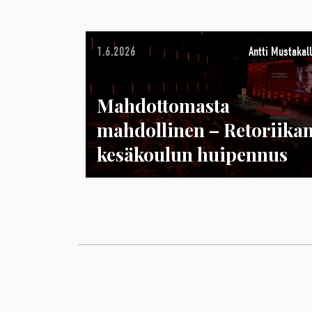
1.6.2026
Antti Mustakall
Mahdottomasta
mahdollinen – Retoriika
kesäkoulun huipennus