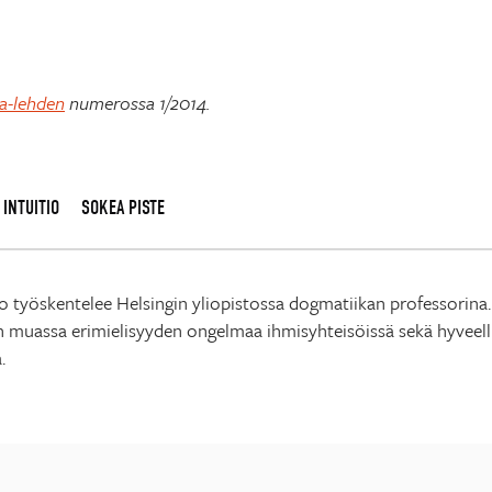
a-lehden
numerossa 1/2014.
INTUITIO
SOKEA PISTE
io työskentelee Helsingin yliopistossa dogmatiikan professorin
n muassa erimielisyyden ongelmaa ihmisyhteisöissä sekä hyveel
.