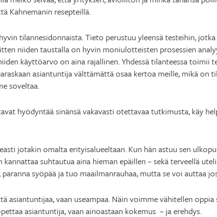
ttä Kahnemanin resepteillä.
hyvin tilannesidonnaista. Tieto perustuu yleensä testeihin, jotka
sitten niiden taustalla on hyvin moniulotteisten prosessien analyy
 niiden käyttöarvo on aina rajallinen. Yhdessä tilanteessa toimii
araskaan asiantuntija välttämättä osaa kertoa meille, mikä on 
me soveltaa.
kavat hyödyntää sinänsä vakavasti otettavaa tutkimusta, käy help
keasti jotakin omalta erityisalueeltaan. Kun hän astuu sen ulkopu
n kannattaa suhtautua aina hieman epäillen – sekä terveellä utel
, paranna syöpää ja tuo maailmanrauhaa, mutta se voi auttaa jo
yhtä asiantuntijaa, vaan useampaa. Näin voimme vähitellen oppi
 opettaa asiantuntija, vaan ainoastaan kokemus ­ – ja erehdys.