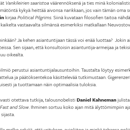
vät
Vankileirien saaristoa
väärennöksenä ja ties minä kolonialist
mätöntä kykyä heittää aivonsa narikkaan, jos vain tämän oma suos
in
kirjaa
Political Pilgrims.
Siinä kuvataan filosofien taitoa nähd
kaikelta vastaavalta silmänsä esimerkiksi matkallaan Neuvostov
hinkään? Ja kehen asiantuntijaan tässä voi enää luottaa? Jokin a
eissa. Sen sijaan, että konsultoisin asiantuntija-armeijaa ja teki
uu oikealta.
ilmiö perustui asiantuntijalausuntoihin. Taustalta löytyy esimer
attelua ja päätöksentekoa käsittelevää tutkimustaan. Gigerenze
isesti ja tuottamaan näin optimaalisia tuloksia.
asti otettava tutkija, talousnobelisti
Daniel Kahneman
julist
 Fast and Slow
. Ihminen sortuu koko ajan mitä älyttömimpiin aja
sijasta.
la melko selvää, että yrityksen, avioliiton ja minkä tahansa polii