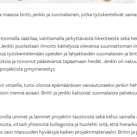
 maassa britti, jenkki ja suomalainen, jotka työskentelivät samas
oimalla säätilaa, valittamalla järkyttävästä liikenteestä sekä h
Jenkki puolestaan ilmoitti kättelyssä olevansa suunnattoman in
sä työskentelemään upeiden ja lahjakkaiden suomalaisen ja brit
ksia ja toivonut pääsevänsä tapaamaan heidät. Jenkki oli vakuut
 projektista jymymenestys.
in vitseille, tunsi olonsa epämääräisen vaivautuneeksi jenkin he
isiin mennä asiaan. Britti ja jenkki katsovat suomalaista paheks
rgonilla ummet ja lammet projektin taustoista sekä kehui samalla
mioita, vitsaili yhteisistä kollegoista ja huolehti siitä, että hierar
 saisi tilaisuuden hyväksyä kaiken projektimateriaalin. Britin ja jen