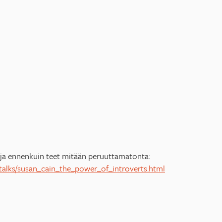
irja ennenkuin teet mitään peruuttamatonta:
talks/susan_cain_the_power_of_introverts.html