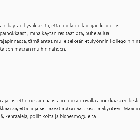
i käytän hyväksi sitä, että mulla on laulajan koulutus.
ainokkaasti, minä käytän resitaatiota, puhelaulua.
rajapinnassa, tämä antaa mulle selkeän etulyönnin kollegoihin nä
rtaisen määrän muihin nähden.
 ajatus, että messiin päästään mukautuvalla äänekkääseen keskus
kaansa, että hiljaiset jäävät automaattisesti alakynteen. Maailm
iä, kenraaleja, poliitikoita ja bisnesmoguleita.