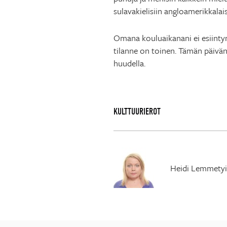
sulavakielisiin angloamerikkalai
Omana kouluaikanani ei esiintymi
tilanne on toinen. Tämän päivän 
huudella.
KULTTUURIEROT
Heidi Lemmety