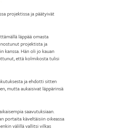
sa projektissa ja päätyivät
eittämällä läppää omasta
nostunut projektista ja
in kanssa. Hän oli jo kauan
tunut, että kolmikosta tulisi
hkutuksesta ja ehdotti sitten
uen, mutta aukaisivat läppärinsä
 aikaisempia saavutuksiaan.
kian portaita käveltäisiin oikeassa
kin välillä vallitsi vilkas