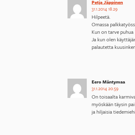
Petja Jäppinen
31.1.2014 18.29
Hilpeetä.
Omassa palkkatyössän
Kun on tarve puhua p
Ja kun olen käyttäjä
palautetta kuusinke
Eero Mäntymaa
31.1.2014 20.59
On toisaalta karmiva
myöskään täysin paik
ja hiljaisia tiedemieh