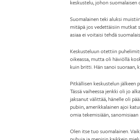
keskustelu, johon suomalaisen 
Suomalainen teki aluksi muistiin
mitäpä jos vedettäisiin mutkat s
asiaa ei voitaisi tehdä suomalais
Keskusteluun otettiin puhelimit
oikeassa, mutta oli häviöllä kosk
kuin britti. Hän sanoi suoraan,
Pitkällisen keskustelun jälkeen 
Tässä vaiheessa jenkki oli jo a
jaksanut välittää, hänelle oli pä
pubiin, amerikkalainen ajoi kat
omia tekemisiään, sanomisiaan 
Olen itse tuo suomalainen. Vaikk
puhuja ja menisin kaikkein miel