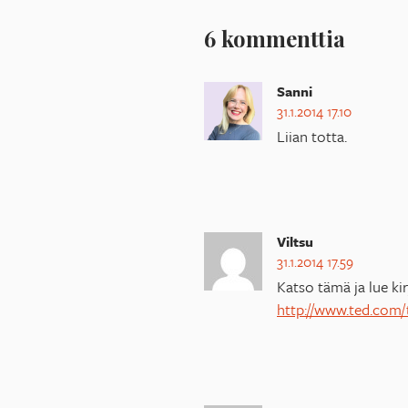
6 kommenttia
Sanni
31.1.2014 17.10
Liian totta.
Viltsu
31.1.2014 17.59
Katso tämä ja lue k
http://www.ted.com/