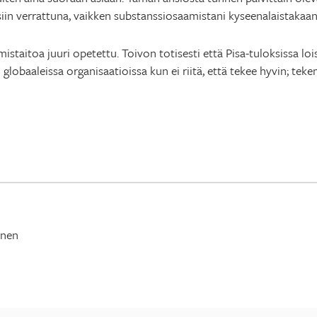
siin verrattuna, vaikken substanssiosaamistani kyseenalaistakaan
staitoa juuri opetettu. Toivon totisesti että Pisa-tuloksissa lo
globaaleissa organisaatioissa kun ei riitä, että tekee hyvin; tek
inen