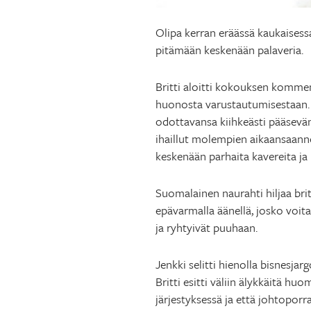
Olipa kerran eräässä kaukaisessa
pitämään keskenään palaveria.
Britti aloitti kokouksen komment
huonosta varustautumisestaan. 
odottavansa kiihkeästi pääsevän
ihaillut molempien aikaansaanno
keskenään parhaita kavereita ja
Suomalainen naurahti hiljaa brit
epävarmalla äänellä, josko voita
ja ryhtyivät puuhaan.
Jenkki selitti hienolla bisnesja
Britti esitti väliin älykkäitä huo
järjestyksessä ja että johtoporras