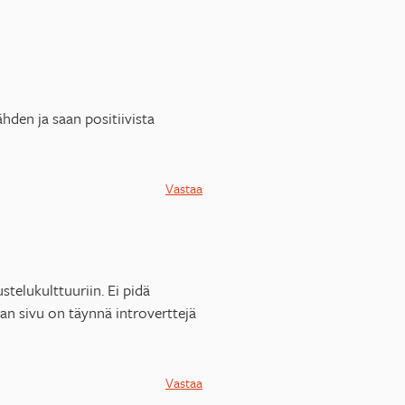
hden ja saan positiivista
Vastaa
telukulttuuriin. Ei pidä
an sivu on täynnä introverttejä
Vastaa