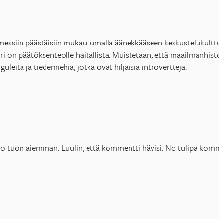
messiin päästäisiin mukautumalla äänekkääseen keskustelukulttuu
uri on päätöksenteolle haitallista. Muistetaan, että maailmanhist
uleita ja tiedemiehiä, jotka ovat hiljaisia introvertteja.
 jo tuon aiemman. Luulin, että kommentti hävisi. No tulipa kom