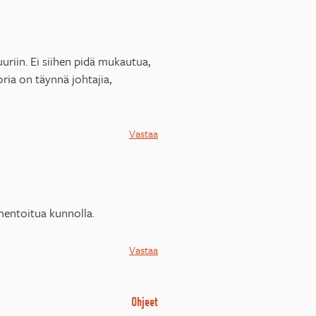
riin. Ei siihen pidä mukautua,
oria on täynnä johtajia,
Vastaa
mentoitua kunnolla.
Vastaa
Ohjeet