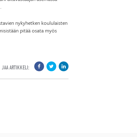
.
istavien nykyhetken koululaisten
emisistään pitää osata myös
JAA ARTIKKELI: