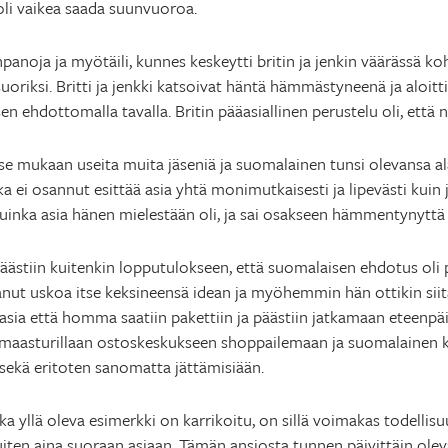
oli vaikea saada suunvuoroa.
panoja ja myötäili, kunnes keskeytti britin ja jenkin väärässä k
uoriksi. Britti ja jenkki katsoivat häntä hämmästyneenä ja aloitti
en ehdottomalla tavalla. Britin pääasiallinen perustelu oli, että 
se mukaan useita muita jäseniä ja suomalainen tunsi olevansa al
a ei osannut esittää asia yhtä monimutkaisesti ja lipevästi kuin j
 kuinka asia hänen mielestään oli, ja sai osakseen hämmentynyttä
päästiin kuitenkin lopputulokseen, että suomalaisen ehdotus oli p
lkanut uskoa itse keksineensä idean ja myöhemmin hän ottikin sii
äasia että homma saatiin pakettiin ja päästiin jatkamaan eteenpäin.
umaasturillaan ostoskeskukseen shoppailemaan ja suomalainen kr
sekä eritoten sanomatta jättämisiään.
a yllä oleva esimerkki on karrikoitu, on sillä voimakas todellis
uiten aina suoraan asiaan. Tämän ansiosta tunnen päivittäin ole