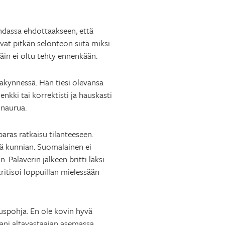
ohdassa ehdottaakseen, että
vat pitkän selonteon siitä miksi
näin ei oltu tehty ennenkään.
akynnessä. Hän tiesi olevansa
enkki tai korrektisti ja hauskasti
 naurua.
aras ratkaisu tilanteeseen.
tä kunnian. Suomalainen ei
 Palaverin jälkeen britti läksi
itisoi loppuillan mielessään
uuspohja. En ole kovin hyvä
vani altavastaajan asemassa