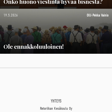
Onko huono viestintä hyvää bisnestä?
19.5.2026
Olli-Pekka Vainio
Ole ennakkoluuloinen!
YHTEYS
Retoriikan Kesäkoulu Oy