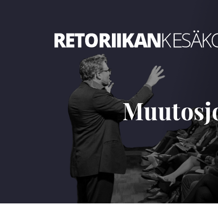
Retoriikan kesäkoulu 2026
Muutosjo