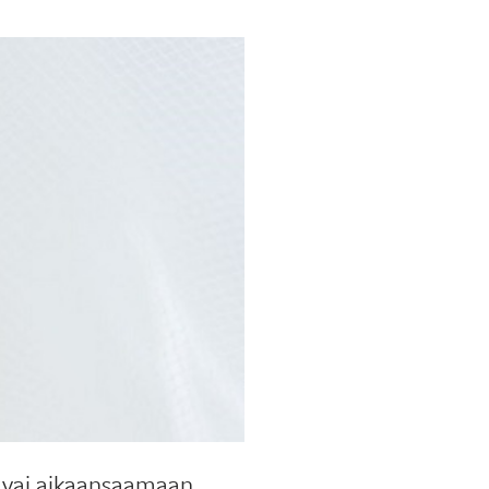
 vai aikaansaamaan