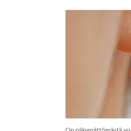
On näkymättömästä voim