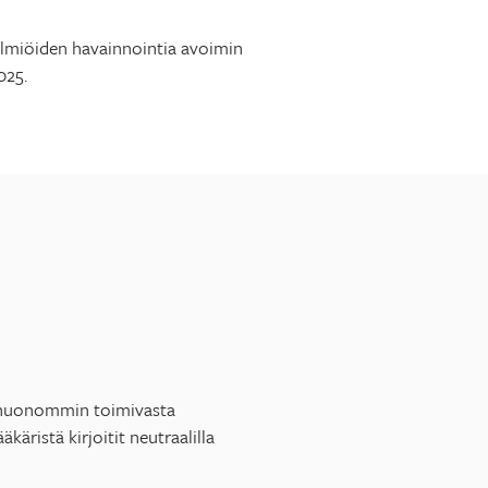
n ilmiöiden havainnointia avoimin
025.
it huonommin toimivasta
käristä kirjoitit neutraalilla