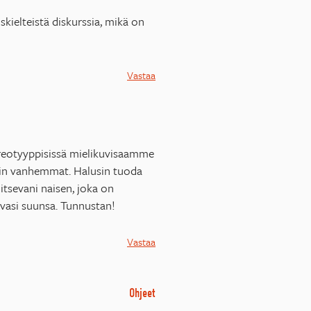
skielteistä diskurssia, mikä on
Vastaa
tereotyyppisissä mielikuvisaamme
uin vanhemmat. Halusin tuoda
litsevani naisen, joka on
 avasi suunsa. Tunnustan!
Vastaa
Ohjeet