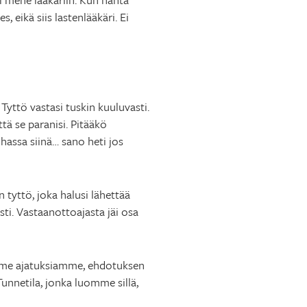
, eikä siis lastenlääkäri. Ei
. Tyttö vastasi tuskin kuuluvasti.
tä se paranisi. Pitääkö
uhassa siinä… sano heti jos
 tyttö, joka halusi lähettää
sti. Vastaanottoajasta jäi osa
aamme ajatuksiamme, ehdotuksen
unnetila, jonka luomme sillä,