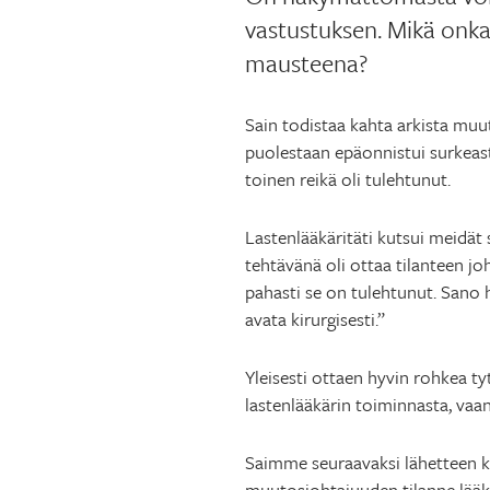
vastustuksen. Mikä onk
mausteena?
Sain todistaa kahta arkista muu
puolestaan epäonnistui surkeasti.
toinen reikä oli tulehtunut.
Lastenlääkäritäti kutsui meidät 
tehtävänä oli ottaa tilanteen jo
pahasti se on tulehtunut. Sano 
avata kirurgisesti.”
Yleisesti ottaen hyvin rohkea tyt
lastenlääkärin toiminnasta, vaa
Saimme seuraavaksi lähetteen ki
muutosjohtajuuden tilanne lääk