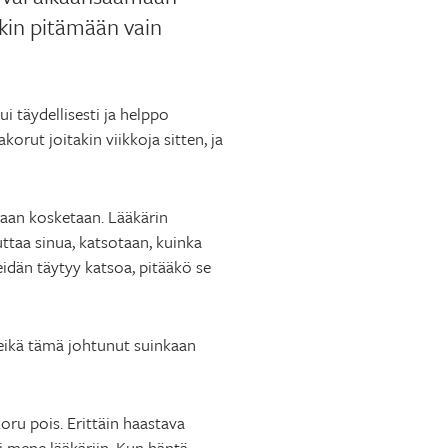
kin pitämään vain
i täydellisesti ja helppo
orut joitakin viikkoja sitten, ja
rvaan kosketaan. Lääkärin
uttaa sinua, katsotaan, kuinka
eidän täytyy katsoa, pitääkö se
, eikä tämä johtunut suinkaan
oru pois. Erittäin haastava
 mene lääkäriin. Kun häntä