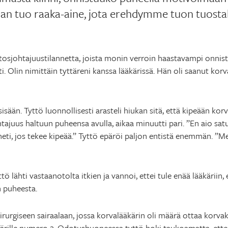
aan tuo raaka-aine, jota erehdymme tuon tuosta
tosjohtajuustilannetta, joista monin verroin haastavampi onnistu
 Olin nimittäin tyttäreni kanssa lääkärissä. Hän oli saanut korvak
sisään. Tyttö luonnollisesti arasteli hiukan sitä, että kipeään ko
htajuus haltuun puheensa avulla, aikaa minuutti pari. ”En aio sat
heti, jos tekee kipeää.” Tyttö epäröi paljon entistä enemmän. ”M
tö lähti vastaanotolta itkien ja vannoi, ettei tule enää lääkäriin
n puheesta.
rurgiseen sairaalaan, jossa korvalääkärin oli määrä ottaa korvak
ärille numero 2. Odotushuoneessa tyttö hoki taukoamatta, ettei