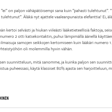
lle ”ei” on paljon vähäpätöisempi sana kuin ”pahasti tulehtunut”. 
tulehtunut”. Äläkä nyt ajattele vaaleanpunaista elefanttia! Ei, 
än kertoi selvästi ja hiukan viileästi lääketieteellisiä faktoja, seis
 numero 2 otti katsekontaktin, puhui lämpimällä äänellä käyttäen 
 ilmaisuja samojen seikkojen kertomiseen kuin lääkäri numero 1. 
 yhteistyöhön oli molemmilla hyvin vähän.
en suunnitteluun, mitä sanomme, ja kuinka paljon sen suunnitte
ua puheessasi, käytä klassiset 80% ajasta sen harjoitteluun, mit
MINEN