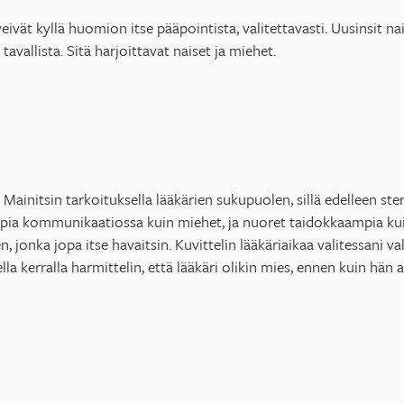
vät kyllä huomion itse pääpointista, valitettavasti. Uusinsit nai
tavallista. Sitä harjoittavat naiset ja miehet.
Mainitsin tarkoituksella lääkärien sukupuolen, sillä edelleen s
mpia kommunikaatiossa kuin miehet, ja nuoret taidokkaampia k
, jonka jopa itse havaitsin. Kuvittelin lääkäriaikaa valitessani va
la kerralla harmittelin, että lääkäri olikin mies, ennen kuin hän