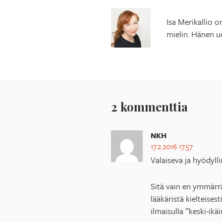
Isa Merikallio o
mielin. Hänen u
2 kommenttia
NKH
17.2.2016 17.57
Valaiseva ja hyödylli
Sitä vain en ymmärrä
lääkäristä kielteises
ilmaisulla ”keski-ikä