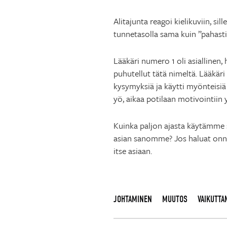
Alitajunta reagoi kielikuviin, si
tunnetasolla sama kuin ”pahasti 
Lääkäri numero 1 oli asiallinen, h
puhutellut tätä nimeltä. Lääkäri
kysymyksiä ja käytti myönteisiä
yö, aikaa potilaan motivointiin
Kuinka paljon ajasta käytämme s
asian sanomme? Jos haluat onnist
itse asiaan.
JOHTAMINEN
MUUTOS
VAIKUTTA