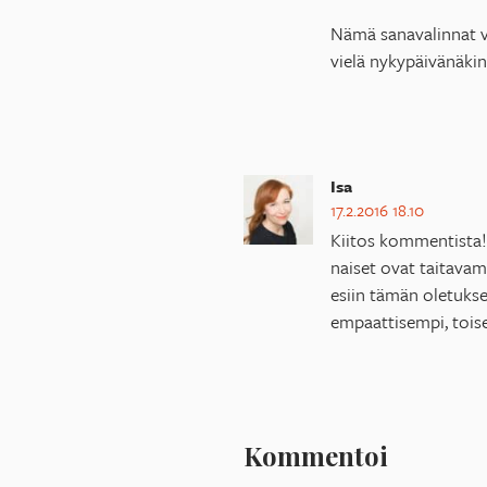
Nämä sanavalinnat vei
vielä nykypäivänäkin 
Isa
17.2.2016 18.10
Kiitos kommentista! 
naiset ovat taitava
esiin tämän oletuksen
empaattisempi, toisel
Kommentoi