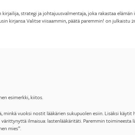
n kirjailija, strategi ja johtajuusvalmentaja, joka rakastaa elämä
usin kirjansa Valitse viisaammin, päätä paremmin! on julkaistu 2
nen esimerkki, kiitos.
, minkä vuoksi nostit lääkärien sukupuolen esiin. Lisäksi käyt
ti värittynyttä ilmaisua: lastenlääkäritäti. Paremmin toimineesta lää
inen mies”.