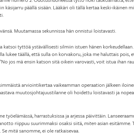
käsijarru päällä sisään. Lääkäri oli tällä kertaa keski-ikäinen mies
i.
tävänsä. Muutamassa sekunnissa hän onnistui loistavasti.
, ja katsoi tyttöä ystävällisesti silmiin istuen hänen korkeudellaan
 lukee täällä, että sulla on korvakoru, joka me haluttais pois, et
 ”No jos mä ensin katson sitä oikein varovasti, voit istua ihan ra
ensimmäistä arviointikertaa vaikeamman operaation jälkeen iloinen
aastava muutosjohtajuustilanne oli hoidettu loistavasti ja nopea
mme työelämässä, harrastuksissa ja arjessa päivittäin. Lanseer
notto riippuu suurimmaksi osaksi siitä,
miten
asian esitämme. T
. Se
mitä
sanomme, ei ole ratkaisevaa.