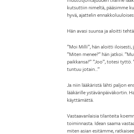
kutsuttiin nimeltä, pääsimme kuin 
hyvä, ajattelin ennakkoluuloisest
Hän avasi suunsa ja aloitti teh
”Moi Milli”, hän aloitti iloisesti
”Miten menee?” hän jatkoi. ”Mulla
paikkansa?” ”Joo”, totesi tyttö.
tuntuu jotain…”
Ja niin lääkäristä lähti paljon 
lääkärille ystävänpäiväkortin. H
käyttämättä.
Vastaavanlaisia tilanteita koe
toiminnasta. Idean saama vastaa
miten asian esitämme, ratkaisee