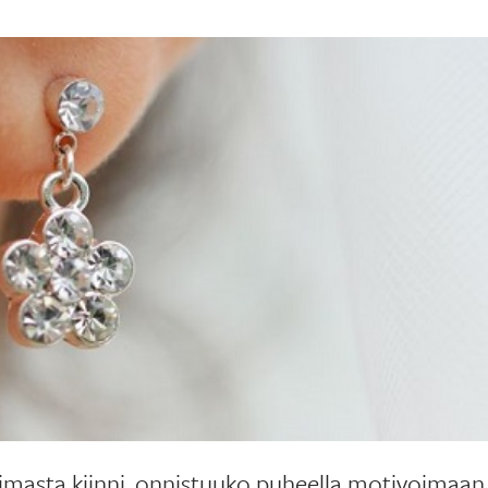
asta kiinni, onnistuuko puheella motivoimaan