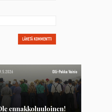
9.5.2026
Olli-Pekka Vainio
Ole ennakkoluuloinen!