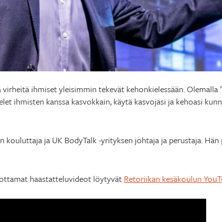
 virheitä ihmiset yleisimmin tekevät kehonkielessään. Olemalla 
telet ihmisten kanssa kasvokkain, käytä kasvojasi ja kehoasi kun
kouluttaja ja UK BodyTalk -yrityksen johtaja ja perustaja. Hän
uottamat haastatteluvideot löytyvät
Retoriikan kesäkoulun YouT