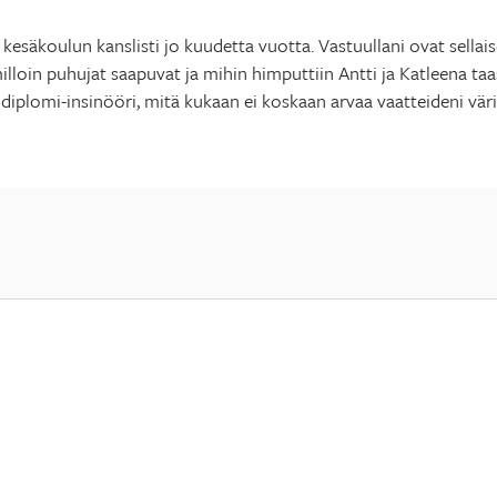
kesäkoulun kanslisti jo kuudetta vuotta. Vastuullani ovat sellai
milloin puhujat saapuvat ja mihin himputtiin Antti ja Katleena t
 diplomi-insinööri, mitä kukaan ei koskaan arvaa vaatteideni vär