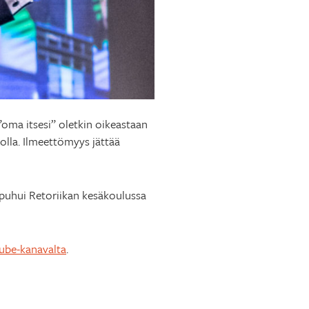
”oma itsesi” oletkin oikeastaan
nolla. Ilmeettömyys jättää
 puhui Retoriikan kesäkoulussa
ube-kanavalta
.