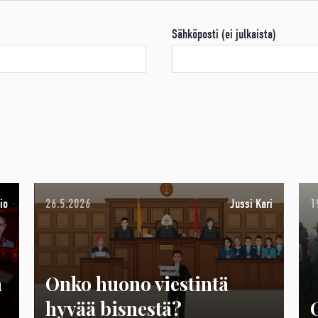
Sähköposti (ei julkaista)
io
26.5.2026
Jussi Kari
1
n
Onko huono viestintä
hyvää bisnestä?