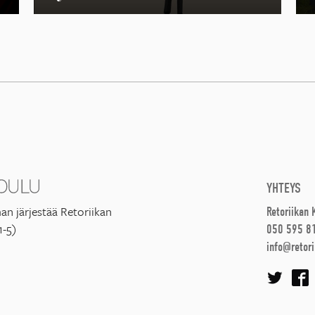
YHTEYS
an järjestää Retoriikan
Retoriikan
1-5)
050 595 8
info@retori