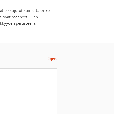
set pikkujutut kuin että onko
aas ovat menneet. Olen
ikkyyden perusteella.
Ohjeet