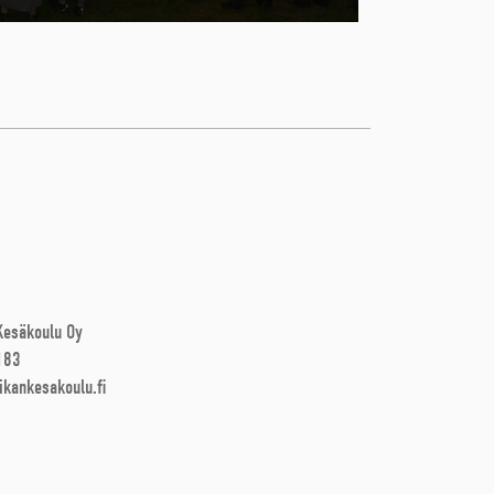
 Kesäkoulu Oy
183
ikankesakoulu.fi