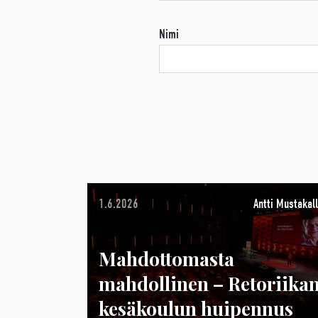
Nimi
1.6.2026
Antti Mustakall
Mahdottomasta
mahdollinen – Retoriika
kesäkoulun huipennus