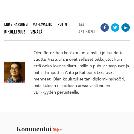
LUKE HARDING
MAFIAVALTIO
PUTIN
JAA
ARTIKKELI:
RIKOLLISUUS
VENÄJÄ
Olen Retoriikan kesäkoulun kanslisti jo kuudetta
vuotta. Vastuullani ovat sellaiset pikkujutut kuin
että onko lounas tilattu, milloin puhujat saapuvat ja
mihin himputtiin Antti ja Katleena taas ovat
menneet. Olen koulutukseltani diplomi-insinööri,
mitä kukaan ei koskaan arvaa vaatteideni
värikkyyden perusteella.
Kommentoi
Ohjeet