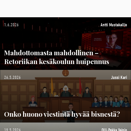
1.6.2026
Antti Mustakallio
Mahdottomasta mahdollinen –
Retoriikan kesäkoulun huipennus
26.5.2026
Jussi Kari
Onko huono viestintä hyvää bisnestä?
19.5.2026
Olli-Pekka Vainio