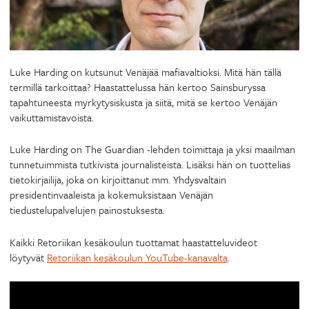
Luke Harding on kutsunut Venäjää mafiavaltioksi. Mitä hän tällä
termillä tarkoittaa? Haastattelussa hän kertoo Sainsburyssa
tapahtuneesta myrkytysiskusta ja siitä, mitä se kertoo Venäjän
vaikuttamistavoista.
Luke Harding on The Guardian -lehden toimittaja ja yksi maailman
tunnetuimmista tutkivista journalisteista. Lisäksi hän on tuottelias
tietokirjailija, joka on kirjoittanut mm. Yhdysvaltain
presidentinvaaleista ja kokemuksistaan Venäjän
tiedustelupalvelujen painostuksesta.
Kaikki Retoriikan kesäkoulun tuottamat haastatteluvideot
löytyvät
Retoriikan kesäkoulun YouTube-kanavalta
.