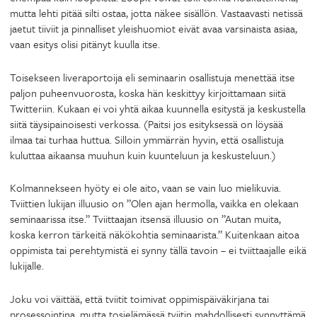
mutta lehti pitää silti ostaa, jotta näkee sisällön. Vastaavasti netissä
jaetut tiiviit ja pinnalliset yleishuomiot eivät avaa varsinaista asiaa,
vaan esitys olisi pitänyt kuulla itse.
Toisekseen liveraportoija eli seminaarin osallistuja menettää itse
paljon puheenvuorosta, koska hän keskittyy kirjoittamaan siitä
Twitteriin. Kukaan ei voi yhtä aikaa kuunnella esitystä ja keskustella
siitä täysipainoisesti verkossa. (Paitsi jos esityksessä on löysää
ilmaa tai turhaa huttua. Silloin ymmärrän hyvin, että osallistuja
kuluttaa aikaansa muuhun kuin kuunteluun ja keskusteluun.)
Kolmannekseen hyöty ei ole aito, vaan se vain luo mielikuvia.
Tviittien lukijan illuusio on ”Olen ajan hermolla, vaikka en olekaan
seminaarissa itse.” Tviittaajan itsensä illuusio on ”Autan muita,
koska kerron tärkeitä näkökohtia seminaarista.” Kuitenkaan aitoa
oppimista tai perehtymistä ei synny tällä tavoin – ei tviittaajalle eikä
lukijalle.
Joku voi väittää, että tviitit toimivat oppimispäiväkirjana tai
prosessointina, mutta tosielämässä tviitin mahdollisesti synnyttämä