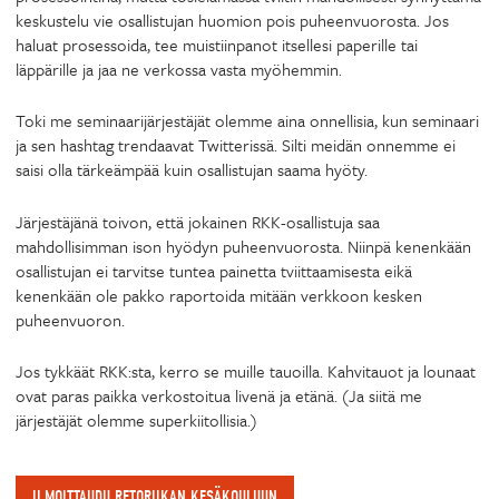
keskustelu vie osallistujan huomion pois puheenvuorosta. Jos
haluat prosessoida, tee muistiinpanot itsellesi paperille tai
läppärille ja jaa ne verkossa vasta myöhemmin.
Toki me seminaarijärjestäjät olemme aina onnellisia, kun seminaari
ja sen hashtag trendaavat Twitterissä. Silti meidän onnemme ei
saisi olla tärkeämpää kuin osallistujan saama hyöty.
Järjestäjänä toivon, että jokainen RKK-osallistuja saa
mahdollisimman ison hyödyn puheenvuorosta. Niinpä kenenkään
osallistujan ei tarvitse tuntea painetta tviittaamisesta eikä
kenenkään ole pakko raportoida mitään verkkoon kesken
puheenvuoron.
Jos tykkäät RKK:sta, kerro se muille tauoilla. Kahvitauot ja lounaat
ovat paras paikka verkostoitua livenä ja etänä. (Ja siitä me
järjestäjät olemme superkiitollisia.)
ILMOITTAUDU RETORIIKAN KESÄKOULUUN