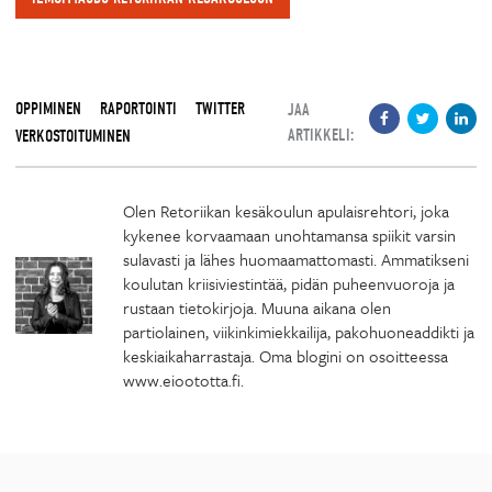
OPPIMINEN
RAPORTOINTI
TWITTER
JAA
ARTIKKELI:
VERKOSTOITUMINEN
Olen Retoriikan kesäkoulun apulaisrehtori, joka
kykenee korvaamaan unohtamansa spiikit varsin
sulavasti ja lähes huomaamattomasti. Ammatikseni
koulutan kriisiviestintää, pidän puheenvuoroja ja
rustaan tietokirjoja. Muuna aikana olen
partiolainen, viikinkimiekkailija, pakohuoneaddikti ja
keskiaikaharrastaja. Oma blogini on osoitteessa
www.eioototta.fi.