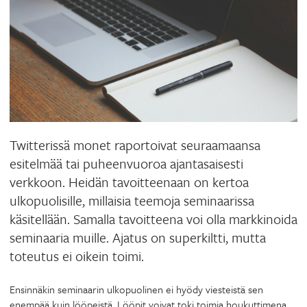
Twitterissä monet raportoivat seuraamaansa
esitelmää tai puheenvuoroa ajantasaisesti
verkkoon. Heidän tavoitteenaan on kertoa
ulkopuolisille, millaisia teemoja seminaarissa
käsitellään. Samalla tavoitteena voi olla markkinoida
seminaaria muille. Ajatus on superkiltti, mutta
toteutus ei oikein toimi.
Ensinnäkin seminaarin ulkopuolinen ei hyödy viesteistä sen
enempää kuin lööpeistä. Lööpit voivat toki toimia houkuttimena,