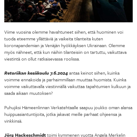
Viime vuosina olemme havahtuneet siihen, että huominen voi
tuoda eteemme yllättäviä ja vaikeita tilanteita kuten
koronapandemian ja Venäjän hyökkäyksen Ukrainaan. Olemme
myös nähneet, että kun näihin tilanteisiin on tartuttu, vaikuttava
viestintä on ollut ratkaisevassa roolissa.
Retoriikan kesäkoulu
7.6.2024
antaa keinot siihen, kuinka
voimme ennakoida ja parhaimmillaan muuttaa huomista. Kuinka
voimme vaikuttavalla viestinnällä vaikuttaa tapahtumien kulkuun ja
saada aikaan muutoksen?
Puhujiksi Hämeenlinnan Verkatehtaalle saapuu joukko oman alansa
huippuasiantuntijoita, jotka jakavat meille parhaat ohjeensa ja
vinkkinsä.
Jörg Hackeschmidt
toimi kymmenen vuotta Angela Merkelin