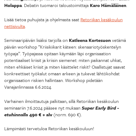
Holappa
. Debatin tuomaroi taloustoimittaja
Karo Hämäläinen
.
Lisää tietoa puhujista ja ohjelmasta saat
Retoriikan kesäkoulun
nettisivulta
.
Seminaaripäivän lisäksi tarjolla on
Katleena Kortesuon
vetämä
päivän workshop ”Kriisikiikarit käteen: skenaariotyöskentelyn
työpaja”. Työpajassa opitaan käymään läpi organisaation
potentiaaliset kriisit ja kriisin siemenet: miten paikannat uhkat,
miten ehkäiset kriisit ja miten käsittelet riskit? Osallistujat saavat
konkreettiset työkalut omaan arkeen ja tukevat lähtökohdat
organisaation riskien hallintaan. Workshop pidetään
Vanajanlinnassa 6.6.2024.
Varhainen ilmoittautuja palkitaan, sillä Retoriikan kesäkoulun
seminaariin 7.6.2024 pääsee nyt mukaan
Super Early Bird -
etuhinnalla
490 € + alv
(norm. 690 €).
Lämpimästi tervetuloa Retoriikan kesäkouluun!