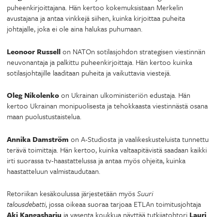
puheenkirjoittajana. Hän kertoo kokemuksistaan Merkelin
avustajana ja antaa vinkkejä siihen, kuinka kirjoittaa puheita
johtajalle, joka ei ole aina halukas puhumaan.
Leonoor Russell
on NATOn sotilasjohdon strategisen viestinnän
neuvonantaja ja palkittu puheenkirjoittaja. Hän kertoo kuinka
sotilasjohtajille laaditaan puheita ja vaikuttavia viestejä.
Oleg Nikolenko
on Ukrainan ulkoministeriön edustaja. Hän
kertoo Ukrainan monipuolisesta ja tehokkaasta viestinnästä osana
maan puolustustaistelua.
Annika Damström
on A-Studiosta ja vaalikeskusteluista tunnettu
terävä toimittaja. Hän kertoo, kuinka valtaapitävistä saadaan kaikki
irti suorassa tv-haastattelussa ja antaa myös ohjeita, kuinka
haastatteluun valmistaudutaan.
Retoriikan kesäkoulussa järjestetään myös
Suuri
talousdebatti
, jossa oikeaa suoraa tarjoaa ETLAn toimitusjohtaja
Aki Kangasharju
ja vasenta koukkua näyttää tutkijatohtori
Lauri