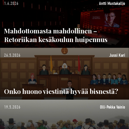
1.6.2026
Antti Mustakallio
Mahdottomasta mahdollinen –
Retoriikan kesäkoulun huipennus
26.5.2026
Jussi Kari
Onko huono viestintä hyvää bisnestä?
19.5.2026
Olli-Pekka Vainio