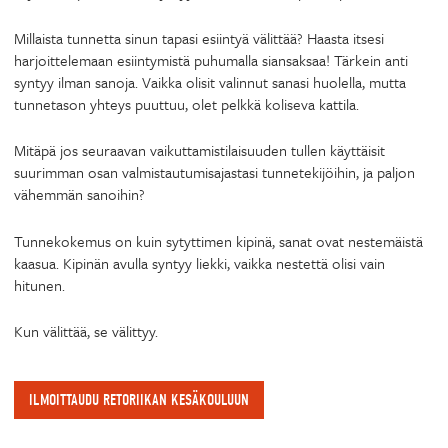
Millaista tunnetta sinun tapasi esiintyä välittää? Haasta itsesi
harjoittelemaan esiintymistä puhumalla siansaksaa! Tärkein anti
syntyy ilman sanoja. Vaikka olisit valinnut sanasi huolella, mutta
tunnetason yhteys puuttuu, olet pelkkä koliseva kattila.
Mitäpä jos seuraavan vaikuttamistilaisuuden tullen käyttäisit
suurimman osan valmistautumisajastasi tunnetekijöihin, ja paljon
vähemmän sanoihin?
Tunnekokemus on kuin sytyttimen kipinä, sanat ovat nestemäistä
kaasua. Kipinän avulla syntyy liekki, vaikka nestettä olisi vain
hitunen.
Kun välittää, se välittyy.
ILMOITTAUDU RETORIIKAN KESÄKOULUUN