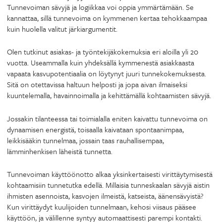
Tunnevoiman sävyjä ja logiikkaa voi oppia ymmärtämään. Se
kannattaa, sillä tunnevoima on kymmenen kertaa tehokkaampaa
kuin huolella valitut järkiargumentit.
Olen tutkinut asiakas- ja työntekijäkokemuksia eri aloilla yli 20
vuotta. Useammalla kuin yhdeksällä kymmenestä asiakkaasta
vapaata kasvupotentiaalia on löytynyt juuri tunnekokemuksesta.
Sitä on otettavissa haltuun helposti ja jopa aivan ilmaiseksi
kuuntelemalla, havainnoimalla ja kehittämällä kohtaamisten sävyjä.
Jossakin tilanteessa tai toimialalla eniten kaivattu tunnevoima on
dynaamisen energistä, toisaalla kaivataan spontaanimpaa,
leikkisääkin tunnelmaa, jossain taas rauhallisempaa,
lämminhenkisen läheistä tunnetta.
Tunnevoiman käyttöönotto alkaa yksinkertaisesti virittäytymisestä
kohtaamisiin tunnetutka edellä. Millaisia tunneskaalan sävyjä aistin
ihmisten asennoista, kasvojen ilmeistä, katseista, äänensävyistä?
Kun virittäydyt kuulijoiden tunnelmaan, kehosi viisaus pääsee
käyttöön, ja välillenne syntyy automaattisesti parempi kontakti.