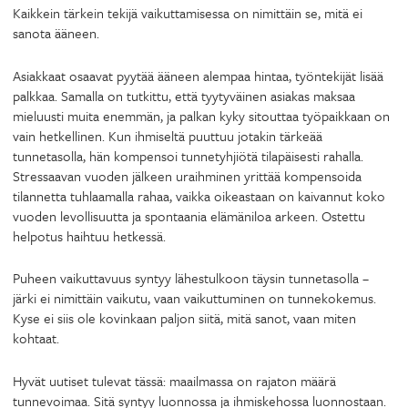
Kaikkein tärkein tekijä vaikuttamisessa on nimittäin se, mitä ei
sanota ääneen.
Asiakkaat osaavat pyytää ääneen alempaa hintaa, työntekijät lisää
palkkaa. Samalla on tutkittu, että tyytyväinen asiakas maksaa
mieluusti muita enemmän, ja palkan kyky sitouttaa työpaikkaan on
vain hetkellinen. Kun ihmiseltä puuttuu jotakin tärkeää
tunnetasolla, hän kompensoi tunnetyhjiötä tilapäisesti rahalla.
Stressaavan vuoden jälkeen uraihminen yrittää kompensoida
tilannetta tuhlaamalla rahaa, vaikka oikeastaan on kaivannut koko
vuoden levollisuutta ja spontaania elämäniloa arkeen. Ostettu
helpotus haihtuu hetkessä.
Puheen vaikuttavuus syntyy lähestulkoon täysin tunnetasolla –
järki ei nimittäin vaikutu, vaan vaikuttuminen on tunnekokemus.
Kyse ei siis ole kovinkaan paljon siitä, mitä sanot, vaan miten
kohtaat.
Hyvät uutiset tulevat tässä: maailmassa on rajaton määrä
tunnevoimaa. Sitä syntyy luonnossa ja ihmiskehossa luonnostaan.