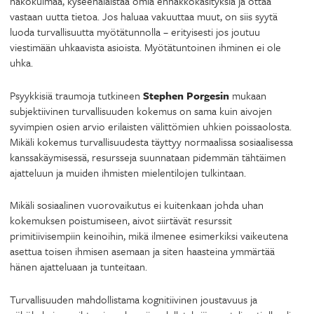
näkökulmaa, kyseenalaistaa omia ennakkokäsityksiä ja ottaa
vastaan uutta tietoa. Jos haluaa vakuuttaa muut, on siis syytä
luoda turvallisuutta myötätunnolla – erityisesti jos joutuu
viestimään uhkaavista asioista. Myötätuntoinen ihminen ei ole
uhka.
Psyykkisiä traumoja tutkineen
Stephen Porgesin
mukaan
subjektiivinen turvallisuuden kokemus on sama kuin aivojen
syvimpien osien arvio erilaisten välittömien uhkien poissaolosta.
Mikäli kokemus turvallisuudesta täyttyy normaalissa sosiaalisessa
kanssakäymisessä, resursseja suunnataan pidemmän tähtäimen
ajatteluun ja muiden ihmisten mielentilojen tulkintaan.
Mikäli sosiaalinen vuorovaikutus ei kuitenkaan johda uhan
kokemuksen poistumiseen, aivot siirtävät resurssit
primitiivisempiin keinoihin, mikä ilmenee esimerkiksi vaikeutena
asettua toisen ihmisen asemaan ja siten haasteina ymmärtää
hänen ajatteluaan ja tunteitaan.
Turvallisuuden mahdollistama kognitiivinen joustavuus ja