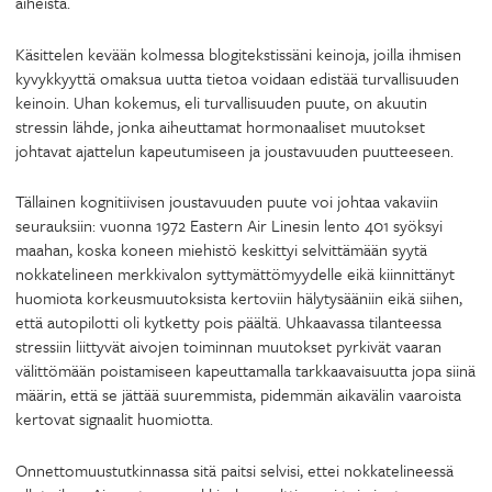
aiheista.
Käsittelen kevään kolmessa blogitekstissäni keinoja, joilla ihmisen
kyvykkyyttä omaksua uutta tietoa voidaan edistää turvallisuuden
keinoin. Uhan kokemus, eli turvallisuuden puute, on akuutin
stressin lähde, jonka aiheuttamat hormonaaliset muutokset
johtavat ajattelun kapeutumiseen ja joustavuuden puutteeseen.
Tällainen kognitiivisen joustavuuden puute voi johtaa vakaviin
seurauksiin: vuonna 1972 Eastern Air Linesin lento 401 syöksyi
maahan, koska koneen miehistö keskittyi selvittämään syytä
nokkatelineen merkkivalon syttymättömyydelle eikä kiinnittänyt
huomiota korkeusmuutoksista kertoviin hälytysääniin eikä siihen,
että autopilotti oli kytketty pois päältä. Uhkaavassa tilanteessa
stressiin liittyvät aivojen toiminnan muutokset pyrkivät vaaran
välittömään poistamiseen kapeuttamalla tarkkaavaisuutta jopa siinä
määrin, että se jättää suuremmista, pidemmän aikavälin vaaroista
kertovat signaalit huomiotta.
Onnettomuustutkinnassa sitä paitsi selvisi, ettei nokkatelineessä