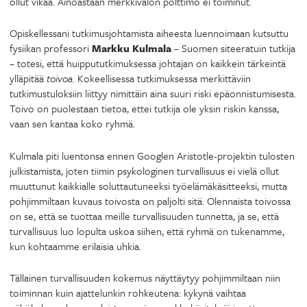
ollut vikaa. Ainoastaan merkkivalon polttimo ei toiminut.
Opiskellessani tutkimusjohtamista aiheesta luennoimaan kutsuttu
fysiikan professori
Markku Kulmala
– Suomen siteeratuin tutkija
– totesi, että huippututkimuksessa johtajan on kaikkein tärkeintä
ylläpitää
toivoa.
Kokeellisessa tutkimuksessa merkittäviin
tutkimustuloksiin liittyy nimittäin aina suuri riski epäonnistumisesta.
Toivo on puolestaan tietoa, ettei tutkija ole yksin riskin kanssa,
vaan sen kantaa koko ryhmä.
Kulmala piti luentonsa ennen Googlen Aristotle-projektin tulosten
julkistamista, joten tiimin psykologinen turvallisuus ei vielä ollut
muuttunut kaikkialle soluttautuneeksi työelämäkäsitteeksi, mutta
pohjimmiltaan kuvaus toivosta on paljolti sitä. Olennaista toivossa
on se, että se tuottaa meille turvallisuuden tunnetta, ja se, että
turvallisuus luo lopulta uskoa siihen, että ryhmä on tukenamme,
kun kohtaamme erilaisia uhkia.
Tällainen turvallisuuden kokemus näyttäytyy pohjimmiltaan niin
toiminnan kuin ajattelunkin rohkeutena: kykynä vaihtaa