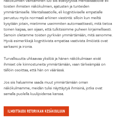
näkökulmien vaihtaminen luo siis edellytyksiä mentalisaatiolle eli
toisten ihmisten näkökulmien, ajatusten ja tunteiden
ymmärtämiselle. Mentalisaatiolle, eli kognitiiviselle empatialle
perustuu myös normaali arkinen viestintä: silloin kun meiltä
kysytään jotain, mietimme useimmiten automaattisesti, mitä tietoa
toinen kaipaa, sen sijaan, että tulkitsisimme puheen kirjaimellisesti.
Samoin oletamme toisten pyrkivän ymmärtämään, mitä sanomme.
Hyviä esimerkkejä kognitiivista empatiaa vaativista ilmiöistä ovat
sarkasmi ja ironia.
Turvallisuutta uhkaavaa yksilöä ja hänen näkökulmiaan eivät
ihmiset ole kiinnostuneita ymmärtämään, vaan tärkeämpää on
tällöin osoittaa, että hän on väärässä.
Jos siis haluamme saada muut ymmärtämään oman
näkökulmamme, meidän tulisi näyttäytyä ihmisinä, jotka ovat
samalla puolella kuulijoidensa kanssa.
ILMOITTAUDU RETORIIKAN KESÄKOULUUN